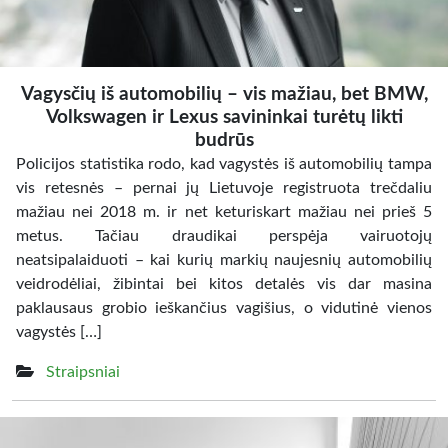
Vagysčių iš automobilių – vis mažiau, bet BMW,
Volkswagen ir Lexus savininkai turėtų likti
budrūs
Policijos statistika rodo, kad vagystės iš automobilių tampa
vis retesnės – pernai jų Lietuvoje registruota trečdaliu
mažiau nei 2018 m. ir net keturiskart mažiau nei prieš 5
metus. Tačiau draudikai perspėja vairuotojų
neatsipalaiduoti – kai kurių markių naujesnių automobilių
veidrodėliai, žibintai bei kitos detalės vis dar masina
paklausaus grobio ieškančius vagišius, o vidutinė vienos
vagystės […]
Straipsniai