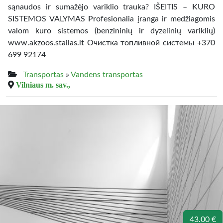
sąnaudos ir sumažėjo variklio trauka? IŠEITIS – KURO
SISTEMOS VALYMAS Profesionalia įranga ir medžiagomis
valom kuro sistemos (benzininių ir dyzelinių variklių)
www.akzoos.stailas.lt Очистка топливной системы +370
699 92174
Transportas
»
Vandens transportas
Vilniaus m. sav.,
43.00 €