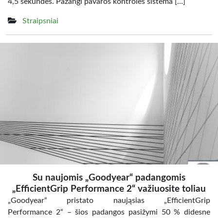
4,5 sekundės. Pažangi pavaros kontrolės sistema […]
Straipsniai
Su naujomis „Goodyear“ padangomis
„EfficientGrip Performance 2“ važiuosite toliau
„Goodyear“ pristato naująsias „EfficientGrip
Performance 2“ – šios padangos pasižymi 50 % didesne