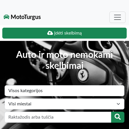
MotoTurgus
Įdėti skelbimą
Auto ir moto nemokami
skelbimai