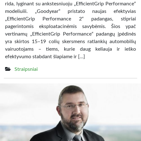
rida, lyginant su ankstesniuoju „EfficientGrip Performance“
modeliuiii. „Goodyear“ pristato naujas efektyvias
„EfficientGrip Performance 2“ padangas, stipriai
pagerintomis eksploatacinėmis savybėmis. Šios ypač
vertinamų „EfficientGrip Performance“ padangų įpėdinės
yra skirtos 15–19 colių skersmens ratlankių automobilių
vairuotojams – tiems, kurie daug keliauja ir ieško
efektyvumo stabdant šlapiame ir […]
Straipsniai