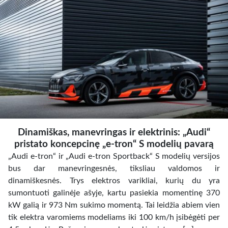
Dinamiškas, manevringas ir elektrinis: „Audi“
pristato koncepcinę „e-tron“ S modelių pavarą
„Audi e-tron“ ir „Audi e-tron Sportback“ S modelių versijos
bus dar manevringesnės, tiksliau valdomos ir
dinamiškesnės. Trys elektros varikliai, kurių du yra
sumontuoti galinėje ašyje, kartu pasiekia momentinę 370
kW galią ir 973 Nm sukimo momentą. Tai leidžia abiem vien
tik elektra varomiems modeliams iki 100 km/h įsibėgėti per