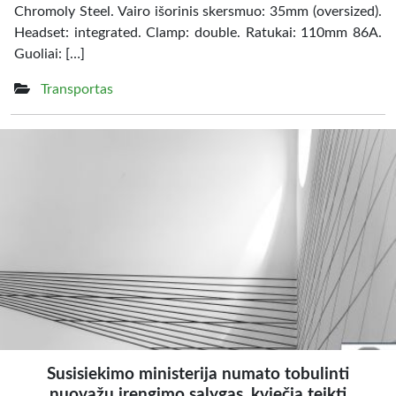
Chromoly Steel. Vairo išorinis skersmuo: 35mm (oversized).
Headset: integrated. Clamp: double. Ratukai: 110mm 86A.
Guoliai: […]
Transportas
Susisiekimo ministerija numato tobulinti
nuovažų įrengimo sąlygas, kviečia teikti