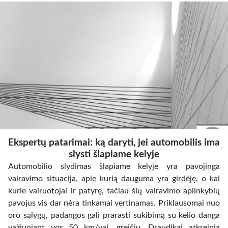
Ekspertų patarimai: ką daryti, jei automobilis ima
slysti šlapiame kelyje
Automobilio slydimas šlapiame kelyje yra pavojinga
vairavimo situacija, apie kurią dauguma yra girdėję, o kai
kurie vairuotojai ir patyrę, tačiau šių vairavimo aplinkybių
pavojus vis dar nėra tinkamai vertinamas. Priklausomai nuo
oro sąlygų, padangos gali prarasti sukibimą su kelio danga
važiuojant vos 50 km/val. greičiu. Draudikai atkreipia