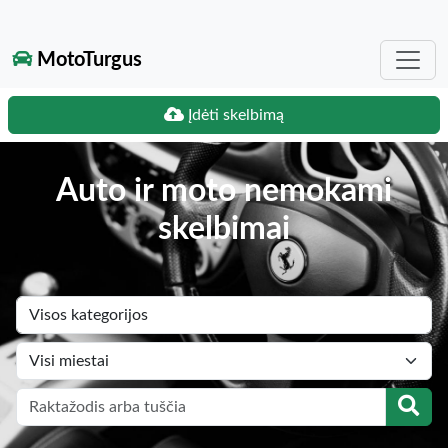
MotoTurgus
Įdėti skelbimą
Auto ir moto nemokami
skelbimai