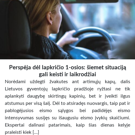
Perspėja dėl lapkričio 1-osios: šiemet situaciją
gali keisti ir laikrodžiai
Norėdami uždegti žvakutes ant artimųjų kapų, dalis
Lietuvos gyventojų lapkričio pradžioje ryžtasi ne tik
aplankyti daugybę skirtingų kapinių, bet ir įveikti ilgus
atstumus per visą šalį. Dėl to atsiradęs nuovargis, taip pat ir
pablogėjusios eismo sąlygos bei padidėjęs eismo
intensyvumas susijęs su išaugusiu eismo įvykių skaičiumi.
Ekspertai dalinasi patarimais, kaip šias dienas kelyje
praleisti kiek […]