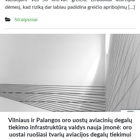
dėmesį, kad riziką dar labiau padidina greičio apribojimų […]
Straipsniai
Vilniaus ir Palangos oro uostų aviacinių degalų
tiekimo infrastruktūrą valdys nauja įmonė: oro
uostai ruošiasi tvarių aviacijos degalų tiekimui