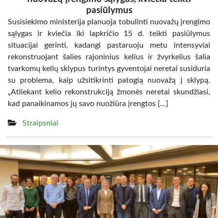
pasiūlymus
Susisiekimo ministerija planuoja tobulinti nuovažų įrengimo
sąlygas ir kviečia iki lapkričio 15 d. teikti pasiūlymus
situacijai gerinti, kadangi pastaruoju metu intensyviai
rekonstruojant šalies rajoninius kelius ir žvyrkelius šalia
tvarkomų kelių sklypus turintys gyventojai neretai susiduria
su problema, kaip užsitikrinti patogią nuovažą į sklypą.
„Atliekant kelio rekonstrukciją žmonės neretai skundžiasi,
kad panaikinamos jų savo nuožiūra įrengtos […]
Straipsniai