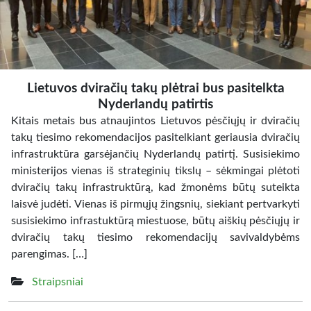
Lietuvos dviračių takų plėtrai bus pasitelkta
Nyderlandų patirtis
Kitais metais bus atnaujintos Lietuvos pėsčiųjų ir dviračių
takų tiesimo rekomendacijos pasitelkiant geriausia dviračių
infrastruktūra garsėjančių Nyderlandų patirtį. Susisiekimo
ministerijos vienas iš strateginių tikslų – sėkmingai plėtoti
dviračių takų infrastruktūrą, kad žmonėms būtų suteikta
laisvė judėti. Vienas iš pirmųjų žingsnių, siekiant pertvarkyti
susisiekimo infrastuktūrą miestuose, būtų aiškių pėsčiųjų ir
dviračių takų tiesimo rekomendacijų savivaldybėms
parengimas. […]
Straipsniai