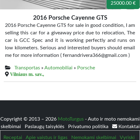
25000.00 €
2016 Porsche Cayenne GTS
2016 Porsche Cayenne GTS for sale in good condition, I am
selling this car for a giveaway price due to relocation, The
car is GCC Spec and it is working perfectly and runs on
low kilometers. Serious and interested buyers should email
me for more information ( fernandrivera366@gmail.com )
Transportas
»
Automobiliai
»
Porsche
Vilniaus m. sav.,
Copyright © 2013 – 2026
MotoTurgus
- Auto ir moto nemokami
skelbimai
Paslaugų taisyklės
Privatumo politika
Kontaktai
Receptai
Apie vaistus ir ligas
Nemokami skelbimai
Vyriski