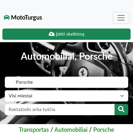
MotoTurgus
Įdėti skelbimą
Automobiliai, Porsche
Transportas
/
Automobiliai
/
Porsche