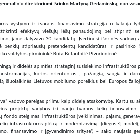
eneraliniu direktoriumi išrinko Martyną Gedaminską, nuo vasa
ūros vystymo ir tvaraus finansavimo strategija reikalauja lyd
užtikrinti efektyvų viešųjų lėšų panaudojimą bei stiprinti se
imo, jame dalyvavo 30 kandidatų. Įvertinusi išorinės vadovų 
ė penkių stipriausių pretendentų kandidatūras ir pasirinko
ako valdybos pirmininkė Rūta Butautaitė Pivoriūnienė.
ingą ir didelės apimties strateginį susisiekimo infrastruktūros p
nsformacijas, kurios orientuotos į pažangią, saugią ir darn
nčią šiuolaikinės Lietuvos mobilumo poreikius bei Europos žalio
uva“ vadovo pareigas priimu kaip didelę atsakomybę. Kartu su a
ios projektų vadybos iki naujo tvaraus kelių finansavimo 
ų fondo steigimas, infrastruktūros įveiklinimas, pajamų genera
elių infrastruktūros plėtrą ir modernizavimą. Įdiegus šį modelį,
imo, finansavimo ir įgyvendinimo srityse“, – sako naujasis gen