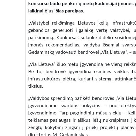
konkurso būdu penkerių metų kadencijai įmonės g
laikinai ėjusį šias pareigas.
„Valstybei reikšminga Lietuvos kelių infrastrukt
gebančios generuoti ilgalaikę vertę valstybei, 
patikimumą. Konkursas sulaukė didelio susidomėj
įmonės rekomendacijas, valdyba išsamiai svarst
Gedaminską vadovauti bendrovei „Via Lietuva“, – s
„Via Lietuva“ šiuo metu įgyvendina ne vieną reikšm
Be to, bendrovė įgyvendina esmines veiklos tra
infrastruktūros plėtrą, kuriant sistemą, atitinka
tikslus.
„Valdybos sprendimą patikėti bendrovės „Via Liet
įgyvendiname svarbius pokyčius – nuo efektyv
įgyvendinimo. Tarp pagrindinių mūsų siekių – Keli
teikiamas paslaugas ir aiškus lėšų nukreipimas į k
žengtų kokybinį žingsnį į priekį projektų planav
direktorius M. Gedaminskas.