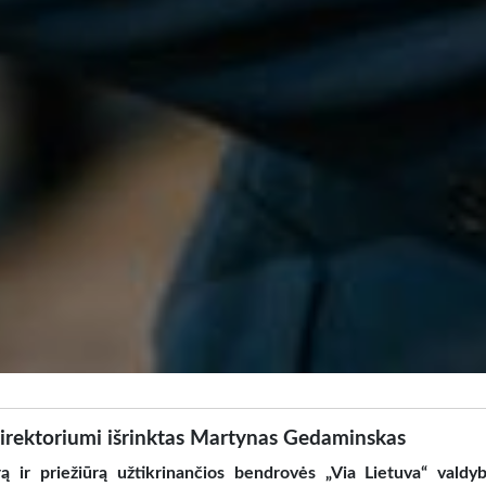
 direktoriumi išrinktas Martynas Gedaminskas
rą ir priežiūrą užtikrinančios bendrovės „Via Lietuva“ valdy