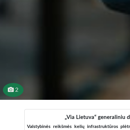
2
„Via Lietuva“ generaliniu
Valstybinės reikšmės kelių infrastruktūros plėt