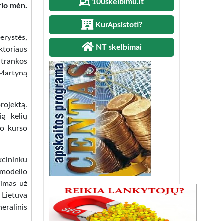
100skelbimu.lt
rio mėn.
KurApsistoti?
erystės,
NT skelbimai
ktoriaus
atrankos
 Martyną
rojektą.
ią kelių
jo kurso
kcininku
modelio
vimas už
 Lietuva
eralinis