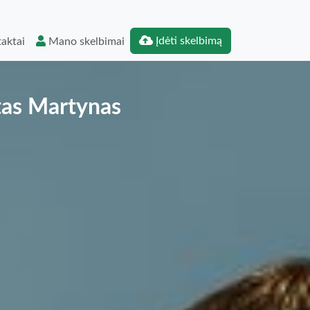
Įdėti skelbimą
aktai
Mano skelbimai
ktas Martynas