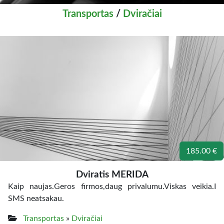
Transportas
/
Dviračiai
185.00 €
Dviratis MERIDA
Kaip naujas.Geros firmos,daug privalumu.Viskas veikia.I
SMS neatsakau.
Transportas
»
Dviračiai