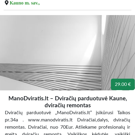
Kauno m. sav.,
29.00 €
ManoDviratis.lt – Dviračių parduotuvė Kaune,
dviračių remontas
Dviračių parduotuvė „ManoDviratis.lt” įsikūrusi Taikos
pr.34a . www.manodviratis.lt Dviračiai,dalys, dviračių
remontas. Dviračiai, nuo 70Eur. Atliekame profesionalų ir
greitą dviračių remontą. Vaikiškos kėdutės, vaikiški