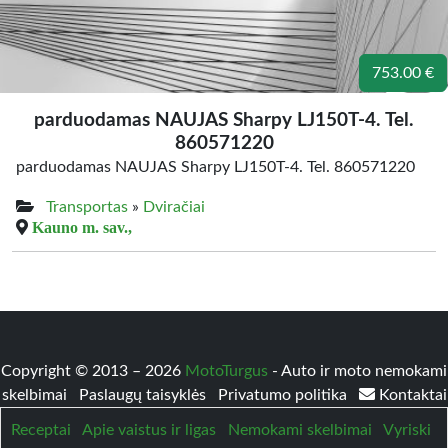
753.00 €
parduodamas NAUJAS Sharpy LJ150T-4. Tel.
860571220
parduodamas NAUJAS Sharpy LJ150T-4. Tel. 860571220
Transportas
»
Dviračiai
Kauno m. sav.,
Copyright © 2013 – 2026
MotoTurgus
- Auto ir moto nemokami
skelbimai
Paslaugų taisyklės
Privatumo politika
Kontaktai
Receptai
Apie vaistus ir ligas
Nemokami skelbimai
Vyriski