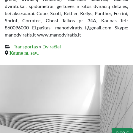
dviratukai, spidometrai, gertuves ir kitos dviračių detalės,
bei aksesuarai. Cube, Scott, Kettler, Kellys, Panther, Ferrini,
Sprint, Corratec, Ghost Taikos pr. 34A, Kaunas Tel.:
860096000 El.paštas: manodviratis.lt@gmail.com Skype:
manodviratis.lt www.manodviratis.lt
Transportas
»
Dviračiai
Kauno m. sav.,