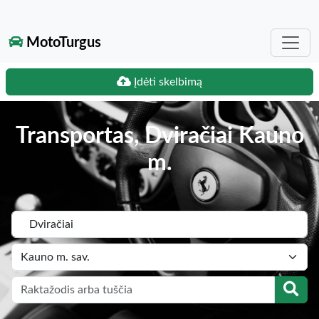
MotoTurgus
Įdėti skelbimą
Transportas, Dviračiai Kauno
m.