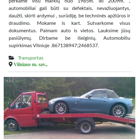
perkame visu markių nuo 1985m. iki 2009m. ,
automobiliai gali būti su defektais, nevažiuojantys,
daužti, skirti ardymui , surūdiję, be techninės apžiūros ir
draudimo. Mokame is kart. Sutvarkome visus
dokumentus. Paimam auto is vietos. Lauksime jūsų
pasiūlymų. Dirbame be išeiginių. Automobiliu
supirkimas Vilniuje .867138947;2468537.
Transportas
Vilniaus m. sav.,