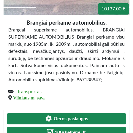
10137.00 €
Brangiai perkame automobilius.
Brangiai superkame automobilius. BRANGIAI
SUPERKAME AUTOMOBILIUS Brangiai perkame visu
markių nuo 1985m. iki 2009m. , automobiliai gali būti su
defektais, nevažiuojantys, daužti, skirti ardymui ,
surūdiję, be techninės apžiūros ir draudimo. Mokame is
kart. Sutvarkome visus dokumentus. Paimam auto is
vietos. Lauksime jūsų pasiūlymų. Dirbame be išeiginių.
Automobiliu supirkimas Vilniuje .867138947;.
Transportas
Vilniaus m. sav.,
Geros paslaugos
100skelbimu.lt