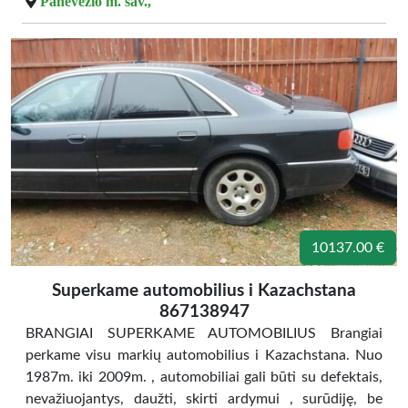
Panevėžio m. sav.,
10137.00 €
Superkame automobilius i Kazachstana
867138947
BRANGIAI SUPERKAME AUTOMOBILIUS Brangiai
perkame visu markių automobilius i Kazachstana. Nuo
1987m. iki 2009m. , automobiliai gali būti su defektais,
nevažiuojantys, daužti, skirti ardymui , surūdiję, be