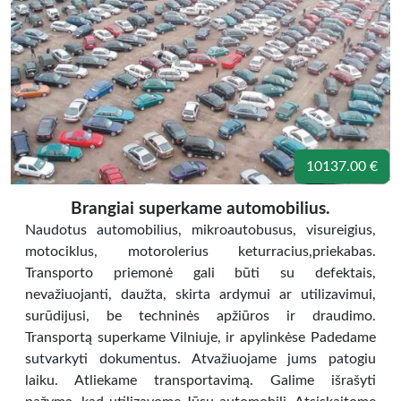
10137.00 €
Brangiai superkame automobilius.
Naudotus automobilius, mikroautobusus, visureigius,
motociklus, motorolerius keturracius,priekabas.
Transporto priemonė gali būti su defektais,
nevažiuojanti, daužta, skirta ardymui ar utilizavimui,
surūdijusi, be techninės apžiūros ir draudimo.
Transportą superkame Vilniuje, ir apylinkėse Padedame
sutvarkyti dokumentus. Atvažiuojame jums patogiu
laiku. Atliekame transportavimą. Galime išrašyti