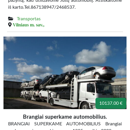
pažymą, kad utilizavome Jūsų automobilį. Atsiskaitome
iš karto.Tel.867138947/2468537.
Transportas
Vilniaus m. sav.,
10137.00 €
Brangiai superkame automobilius.
BRANGIAI SUPERKAME AUTOMOBILIUS Brangiai