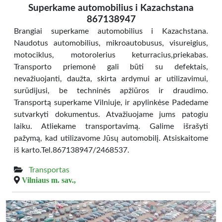
Superkame automobilius i Kazachstana
867138947
Brangiai superkame automobilius i Kazachstana.
Naudotus automobilius, mikroautobusus, visureigius,
motociklus, motorolerius keturracius,priekabas.
Transporto priemonė gali būti su defektais,
nevažiuojanti, daužta, skirta ardymui ar utilizavimui,
surūdijusi, be techninės apžiūros ir draudimo.
Transportą superkame Vilniuje, ir apylinkėse Padedame
sutvarkyti dokumentus. Atvažiuojame jums patogiu
laiku. Atliekame transportavimą. Galime išrašyti
pažymą, kad utilizavome Jūsų automobilį. Atsiskaitome
iš karto.Tel.867138947/2468537.
Transportas
Vilniaus m. sav.,