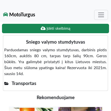
MotoTurgus
Įdėti skelbimą
Sniego valymo stumdytuvas
Parduodamas sniego valymo stumdytuvas, darbinis plotis
160cm, aukštis 80 cm, tarpas tarp šalių 90cm. Geros
būklės. Yra galimybė pristatyti į kitus Lietuvos miestus.
Šiuo metu siūloma ypatinga kaina! Rezervuota iki 2021m.
sausio 14d.
Transportas
Rekomenduojame