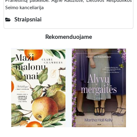
Pranešimą paskelbė: Agnė Radžiūtė, Lietuvos Respublikos
Seimo kanceliarija
Straipsniai
Rekomenduojame