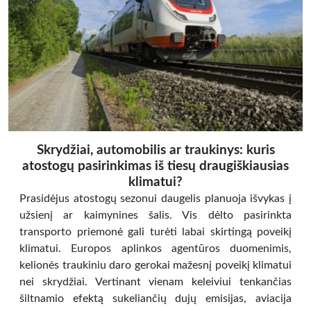
Skrydžiai, automobilis ar traukinys: kuris
atostogų pasirinkimas iš tiesų draugiškiausias
klimatui?
Prasidėjus atostogų sezonui daugelis planuoja išvykas į
užsienį ar kaimynines šalis. Vis dėlto pasirinkta
transporto priemonė gali turėti labai skirtingą poveikį
klimatui. Europos aplinkos agentūros duomenimis,
kelionės traukiniu daro gerokai mažesnį poveikį klimatui
nei skrydžiai. Vertinant vienam keleiviui tenkančias
šiltnamio efektą sukeliančių dujų emisijas, aviacija