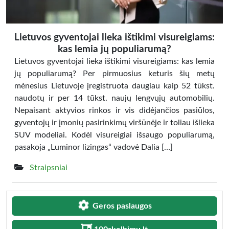
Lietuvos gyventojai lieka ištikimi visureigiams:
kas lemia jų populiarumą?
Lietuvos gyventojai lieka ištikimi visureigiams: kas lemia
jų populiarumą? Per pirmuosius keturis šių metų
mėnesius Lietuvoje įregistruota daugiau kaip 52 tūkst.
naudotų ir per 14 tūkst. naujų lengvųjų automobilių.
Nepaisant aktyvios rinkos ir vis didėjančios pasiūlos,
gyventojų ir įmonių pasirinkimų viršūnėje ir toliau išlieka
SUV modeliai. Kodėl visureigiai išsaugo populiarumą,
pasakoja „Luminor lizingas“ vadovė Dalia […]
Straipsniai
Geros paslaugos