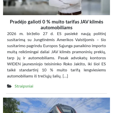
Pradėjo galioti 0 % muito tarifas JAV kilmės
automobiliams
2026 m. birželio 27 d. ES pasiekė naują politinį
susitarimą su Jungtinėmis Amerikos Valstijomis – šio
susitarimo pagrindu Europos Sąjunga panaikino importo
muitą reikšmingai daliai JAV kilmės pramoninių prekių,
tarp jų ir automobiliams. Pasak advokatų kontoros
WIDEN jaunesniojo teisininko Roko Jakšto, iki šiol ES
taikė standartinį 10 % muito tarifą lengviesiems
automobiliams iš trečiųjų šalių. […]
Straipsniai