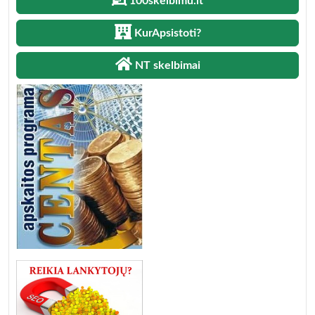
100skelbimu.lt
KurApsistoti?
NT skelbimai