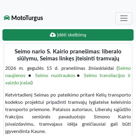
MotoTurgus
Įdėti skelbimą
Seimo nario S. Kairio pranešimas: liberalo
siūlymu, Seimas linkęs įteisinti tramvajų
20
26
m.
gegu
žės 15 d. pranešimas žiniasklaidai
(
Seimo
naujienos
●
Seimo nuotraukos
●
Seimo transliacijos ir
vaizdo įrašai
)
Ketvirtadienį Seimas po pateikimo pritarė Kelių transporto
kodekso projektui pripažinti tramvajų lygiateise keleivinio
transporto priemone. Pataisos autoriaus, Liberalų sąjūdžio
frakcijos seniūnės pavaduotojo Simono Kairio
įsivaizdavimu, tramvajaus idėja greičiausiai gali būti
įgyvendinta Kaune.