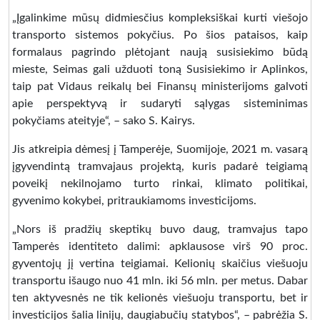
„Įgalinkime mūsų didmiesčius kompleksiškai kurti viešojo
transporto sistemos pokyčius. Po šios pataisos, kaip
formalaus pagrindo plėtojant naują susisiekimo būdą
mieste, Seimas gali užduoti toną Susisiekimo ir Aplinkos,
taip pat Vidaus reikalų bei Finansų ministerijoms galvoti
apie perspektyvą ir sudaryti sąlygas sisteminimas
pokyčiams ateityje“, – sako S. Kairys.
Jis atkreipia dėmesį į Tamperėje, Suomijoje, 2021 m. vasarą
įgyvendintą tramvajaus projektą, kuris padarė teigiamą
poveikį nekilnojamo turto rinkai, klimato politikai,
gyvenimo kokybei, pritraukiamoms investicijoms.
„Nors iš pradžių skeptikų buvo daug, tramvajus tapo
Tamperės identiteto dalimi: apklausose virš 90 proc.
gyventojų jį vertina teigiamai. Kelionių skaičius viešuoju
transportu išaugo nuo 41 mln. iki 56 mln. per metus. Dabar
ten aktyvesnės ne tik kelionės viešuoju transportu, bet ir
investicijos šalia linijų, daugiabučių statybos“, – pabrėžia S.