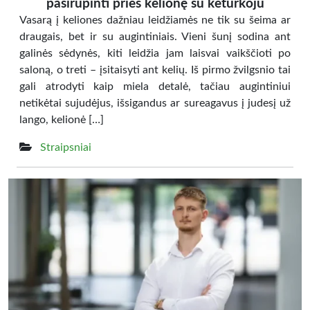
pasirūpinti prieš kelionę su keturkoju
Vasarą į keliones dažniau leidžiamės ne tik su šeima ar
draugais, bet ir su augintiniais. Vieni šunį sodina ant
galinės sėdynės, kiti leidžia jam laisvai vaikščioti po
saloną, o treti – įsitaisyti ant kelių. Iš pirmo žvilgsnio tai
gali atrodyti kaip miela detalė, tačiau augintiniui
netikėtai sujudėjus, išsigandus ar sureagavus į judesį už
lango, kelionė […]
Straipsniai