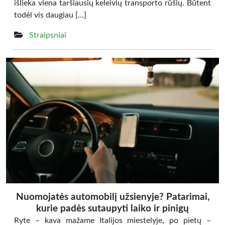
išlieka viena taršiausių keleivių transporto rūšių. Būtent
todėl vis daugiau […]
Straipsniai
Nuomojatės automobilį užsienyje? Patarimai,
kurie padės sutaupyti laiko ir pinigų
Ryte – kava mažame Italijos miestelyje, po pietų –