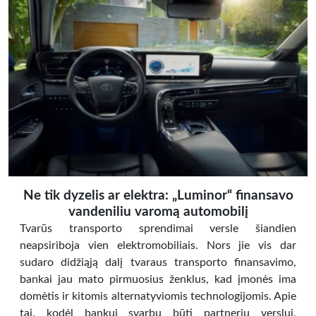
Ne tik dyzelis ar elektra: „Luminor“ finansavo
vandeniliu varomą automobilį
Tvarūs transporto sprendimai versle šiandien
neapsiriboja vien elektromobiliais. Nors jie vis dar
sudaro didžiąją dalį tvaraus transporto finansavimo,
bankai jau mato pirmuosius ženklus, kad įmonės ima
domėtis ir kitomis alternatyviomis technologijomis. Apie
tai, kodėl bankui svarbu būti partneriu verslui,