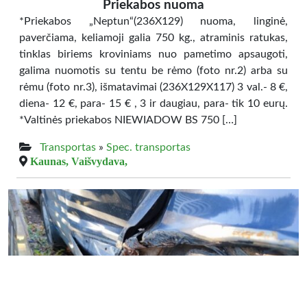
Priekabos nuoma
*Priekabos „Neptun“(236X129) nuoma, linginė,
paverčiama, keliamoji galia 750 kg., atraminis ratukas,
tinklas biriems kroviniams nuo pametimo apsaugoti,
galima nuomotis su tentu be rėmo (foto nr.2) arba su
rėmu (foto nr.3), išmatavimai (236X129X117) 3 val.- 8 €,
diena- 12 €, para- 15 € , 3 ir daugiau, para- tik 10 eurų.
*Valtinės priekabos NIEWIADOW BS 750 […]
Transportas
»
Spec. transportas
Kaunas, Vaišvydava,