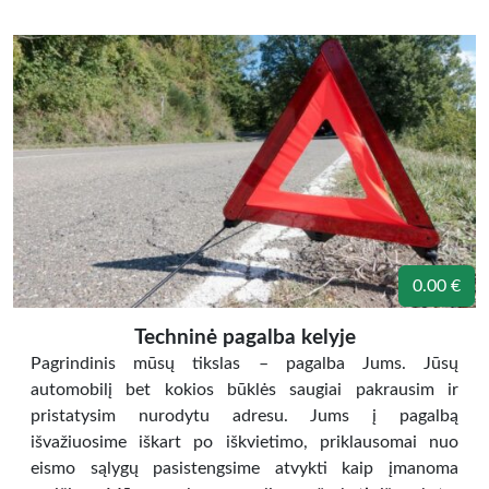
0.00 €
Techninė pagalba kelyje
Pagrindinis mūsų tikslas – pagalba Jums. Jūsų
automobilį bet kokios būklės saugiai pakrausim ir
pristatysim nurodytu adresu. Jums į pagalbą
išvažiuosime iškart po iškvietimo, priklausomai nuo
eismo sąlygų pasistengsime atvykti kaip įmanoma