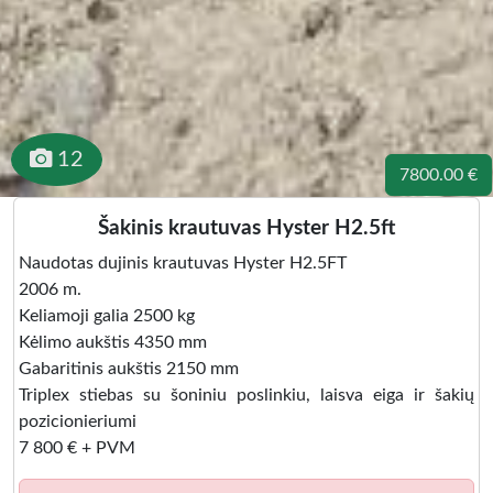
12
7800.00 €
Šakinis krautuvas Hyster H2.5ft
Naudotas dujinis krautuvas Hyster H2.5FT
2006 m.
Keliamoji galia 2500 kg
Kėlimo aukštis 4350 mm
Gabaritinis aukštis 2150 mm
Triplex stiebas su šoniniu poslinkiu, laisva eiga ir šakių
pozicionieriumi
7 800 € + PVM