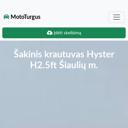
MotoTurgus
Įdėti skelbimą
Šakinis krautuvas Hyster
H2.5ft Šiaulių m.