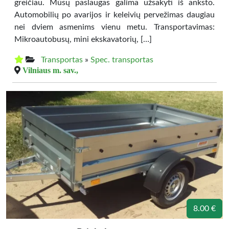
greičiau. Mūsų paslaugas galima užsakyti iš anksto.
Automobilių po avarijos ir keleivių pervežimas daugiau
nei dviem asmenims vienu metu. Transportavimas:
Mikroautobusų, mini ekskavatorių, […]
Transportas
»
Spec. transportas
Vilniaus m. sav.,
8.00 €