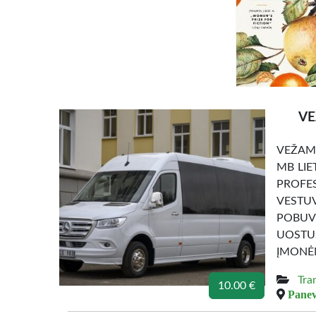
VE
VEŽAME
MB LIE
PROFE
VESTUV
POBUVI
UOSTU
ĮMONĖM
Tra
10.00 €
Panev