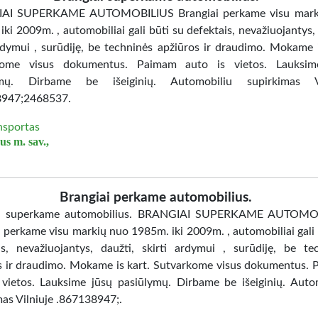
AI SUPERKAME AUTOMOBILIUS Brangiai perkame visu mark
ki 2009m. , automobiliai gali būti su defektais, nevažiuojantys, 
ardymui , surūdiję, be techninės apžiūros ir draudimo. Mokame i
kome visus dokumentus. Paimam auto is vietos. Lauksim
ymų. Dirbame be išeiginių. Automobiliu supirkimas Vi
8947;2468537.
nsportas
us m. sav.,
Brangiai perkame automobilius.
ai superkame automobilius. BRANGIAI SUPERKAME AUTOMO
i perkame visu markių nuo 1985m. iki 2009m. , automobiliai gali 
is, nevažiuojantys, daužti, skirti ardymui , surūdiję, be te
s ir draudimo. Mokame is kart. Sutvarkome visus dokumentus.
 vietos. Lauksime jūsų pasiūlymų. Dirbame be išeiginių. Auto
mas Vilniuje .867138947;.