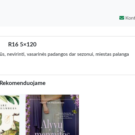
Kont
R16 5×120
esūs, nevirinti, vasarinės padangos dar sezonui, miestas palanga
Rekomenduojame