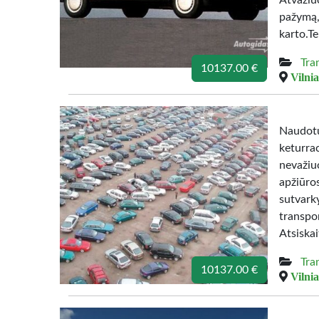
Atvažiu
pažym
karto.T
Tra
10137.00 €
Vilnia
Naudotu
keturr
nevažiuo
apžiūro
sutvar
transpo
Atsiska
Tra
10137.00 €
Vilnia