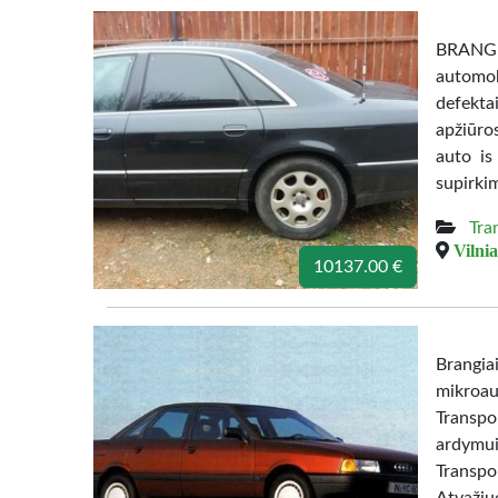
BRANGI
automob
defekta
apžiūro
auto is
supirki
Tra
Vilnia
10137.00 €
Brangia
mikroau
Transpo
ardymui
Transpo