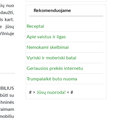
ių nuo
Rekomenduojame
daužti,
s kart.
Receptai
e jūsų
lniuje
Apie vaistus ir ligas
Nemokami skelbimai
Vyriski ir moteriski batai
Geriausios prekės internetu
Trumpalaikė buto nuoma
BILIUS
# >
Jūsų nuoroda!
< #
būti su
chninės
 Paimam
mobiliu