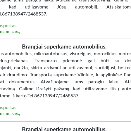
ojame jums patogiu laiku. Atliekame transportavimą. Galime i
ą, kad utilizavome Jūsų automobilį. Atsiskaito
el.867138947/2468537.
nsportas
us m. sav.,
Brangiai superkame automobilius.
s automobilius, mikroautobusus, visureigius, motociklus, motor
acius,priekabas. Transporto priemonė gali būti su defe
janti, daužta, skirta ardymui ar utilizavimui, surūdijusi, be te
s ir draudimo. Transportą superkame Vilniuje, ir apylinkėse P
kyti dokumentus. Atvažiuojame jums patogiu laiku. Atl
rtavimą. Galime išrašyti pažymą, kad utilizavome Jūsų auto
itome iš karto.Tel.867138947/2468537.
nsportas
us m. sav.,
Brangiai superkame automobilius.