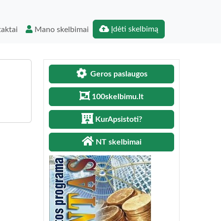
Įdėti skelbimą
aktai
Mano skelbimai
Geros paslaugos
100skelbimu.lt
KurApsistoti?
NT skelbimai