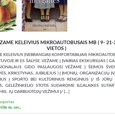
ZAME KELEIVIUS MIKROAUTOBUSAIS MB ( 9- 21-
VIETOS )
 KELEIVIUS (NEBRANGIAI) KOMFORTABILIAIS MIKROAUTO
TUVOJE IR ES ŠALYSE. VEŽAME Į ĮVAIRIAS EKSKURSIJAS ( G
SIONALAUS GIDO PASLAUGOS) VEŽAME Į ŠEIMOS ŠVEN
ES, KRIKSTYNAS, JUBILIEJUS ) Į ĮMONIŲ, ORGANIZACIJŲ ĮV
US Į SPORTO BEI KULTŪRINIUS RENGINIUS Į/ IŠ JŪRŲ
S, GELEŽINKELIO STOTIS SUDAROME ILGALAIKES SUTAR
IS, JŲ DARBUOTOJŲ VEŽIMUI Į/ […]
nsportas
ėžio m. sav.,