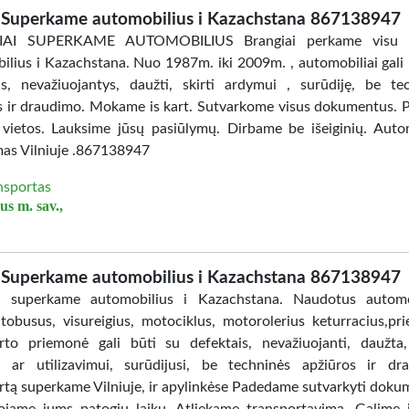
Superkame automobilius i Kazachstana 867138947
AI SUPERKAME AUTOMOBILIUS Brangiai perkame visu 
ilius i Kazachstana. Nuo 1987m. iki 2009m. , automobiliai gali 
is, nevažiuojantys, daužti, skirti ardymui , surūdiję, be te
s ir draudimo. Mokame is kart. Sutvarkome visus dokumentus.
 vietos. Lauksime jūsų pasiūlymų. Dirbame be išeiginių. Auto
mas Vilniuje .867138947
nsportas
us m. sav.,
Superkame automobilius i Kazachstana 867138947
i superkame automobilius i Kazachstana. Naudotus automob
tobusus, visureigius, motociklus, motorolerius keturracius,pri
rto priemonė gali būti su defektais, nevažiuojanti, daužta,
 ar utilizavimui, surūdijusi, be techninės apžiūros ir dr
rtą superkame Vilniuje, ir apylinkėse Padedame sutvarkyti doku