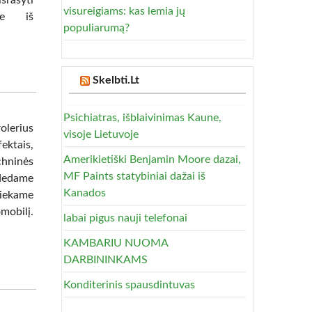
šrašyti
visureigiams: kas lemia jų
me iš
populiarumą?
Skelbti.Lt
Psichiatras, išblaivinimas Kaune,
olerius
visoje Lietuvoje
ktais,
Amerikietiški Benjamin Moore dazai,
chninės
MF Paints statybiniai dažai iš
adedame
Kanados
iekame
mobilį.
labai pigus nauji telefonai
KAMBARIU NUOMA
DARBININKAMS
Konditerinis spausdintuvas