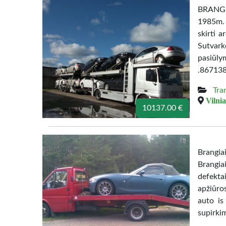
BRANGI
1985m. i
skirti 
Sutvar
pasiūl
.86713
Tra
Vilnia
10137.00 €
Brangi
Brangia
defekta
apžiūro
auto is
supirki