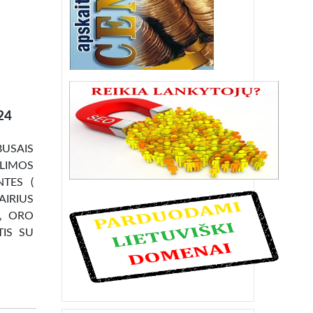
24
BUSAIS
ALIMOS
TES (
AIRIUS
 , ORO
TIS SU