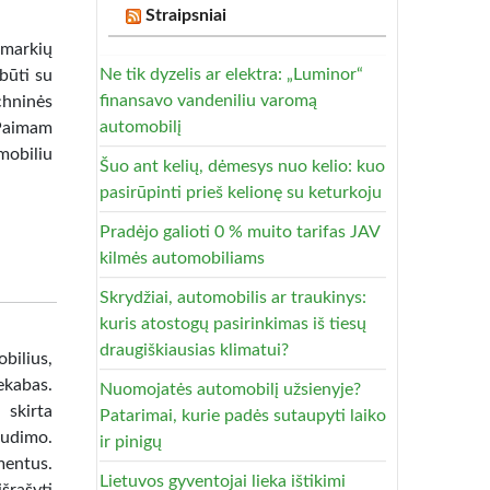
Straipsniai
markių
Ne tik dyzelis ar elektra: „Luminor“
būti su
finansavo vandeniliu varomą
chninės
automobilį
 Paimam
mobiliu
Šuo ant kelių, dėmesys nuo kelio: kuo
pasirūpinti prieš kelionę su keturkoju
Pradėjo galioti 0 % muito tarifas JAV
kilmės automobiliams
Skrydžiai, automobilis ar traukinys:
kuris atostogų pasirinkimas iš tiesų
draugiškiausias klimatui?
ilius,
ekabas.
Nuomojatės automobilį užsienyje?
 skirta
Patarimai, kurie padės sutaupyti laiko
audimo.
ir pinigų
mentus.
Lietuvos gyventojai lieka ištikimi