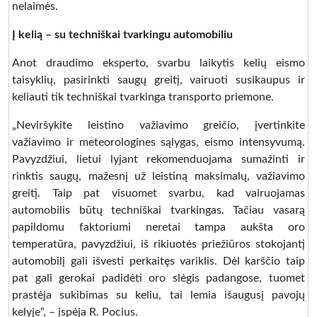
nelaimės.
Į kelią – su techniškai tvarkingu automobiliu
Anot draudimo eksperto, svarbu laikytis kelių eismo
taisyklių, pasirinkti saugų greitį, vairuoti susikaupus ir
keliauti tik techniškai tvarkinga transporto priemone.
„Neviršykite leistino važiavimo greičio, įvertinkite
važiavimo ir meteorologines sąlygas, eismo intensyvumą.
Pavyzdžiui, lietui lyjant rekomenduojama sumažinti ir
rinktis saugų, mažesnį už leistiną maksimalų, važiavimo
greitį. Taip pat visuomet svarbu, kad vairuojamas
automobilis būtų techniškai tvarkingas. Tačiau vasarą
papildomu faktoriumi neretai tampa aukšta oro
temperatūra, pavyzdžiui, iš rikiuotės priežiūros stokojantį
automobilį gali išvesti perkaitęs variklis. Dėl karščio taip
pat gali gerokai padidėti oro slėgis padangose, tuomet
prastėja sukibimas su keliu, tai lemia išaugusį pavojų
kelyje“, – įspėja R. Pocius.