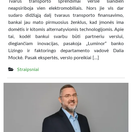
Tvarūs transporto sprendimai versle šiandien
neapsiriboja vien elektromobiliais. Nors jie vis dar
sudaro didžiąją dalį tvaraus transporto finansavimo,
bankai jau mato pirmuosius ženklus, kad įmonės ima
domėtis ir kitomis alternatyviomis technologijomis. Apie
tai, kodėl bankui svarbu būti partneriu verslui,
diegiančiam inovacijas, pasakoja „Luminor“ banko
Lizingo ir faktoringo departamento vadovė Dalia
Mockė. Pasak ekspertės, verslo poreikiai […]
Straipsniai