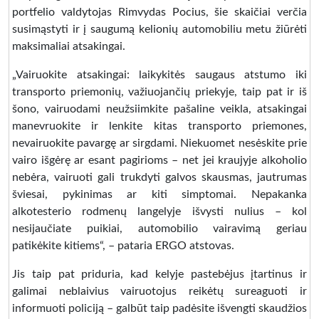
portfelio valdytojas Rimvydas Pocius, šie skaičiai verčia
susimąstyti ir į saugumą kelionių automobiliu metu žiūrėti
maksimaliai atsakingai.
„Vairuokite atsakingai: laikykitės saugaus atstumo iki
transporto priemonių, važiuojančių priekyje, taip pat ir iš
šono, vairuodami neužsiimkite pašaline veikla, atsakingai
manevruokite ir lenkite kitas transporto priemones,
nevairuokite pavargę ar sirgdami. Niekuomet nesėskite prie
vairo išgėrę ar esant pagirioms – net jei kraujyje alkoholio
nebėra, vairuoti gali trukdyti galvos skausmas, jautrumas
šviesai, pykinimas ar kiti simptomai. Nepakanka
alkotesterio rodmenų langelyje išvysti nulius – kol
nesijaučiate puikiai, automobilio vairavimą geriau
patikėkite kitiems“, – pataria ERGO atstovas.
Jis taip pat priduria, kad kelyje pastebėjus įtartinus ir
galimai neblaivius vairuotojus reikėtų sureaguoti ir
informuoti policiją – galbūt taip padėsite išvengti skaudžios