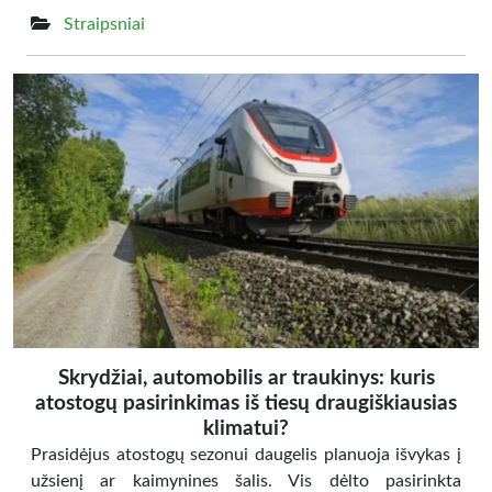
Straipsniai
Skrydžiai, automobilis ar traukinys: kuris
atostogų pasirinkimas iš tiesų draugiškiausias
klimatui?
Prasidėjus atostogų sezonui daugelis planuoja išvykas į
užsienį ar kaimynines šalis. Vis dėlto pasirinkta