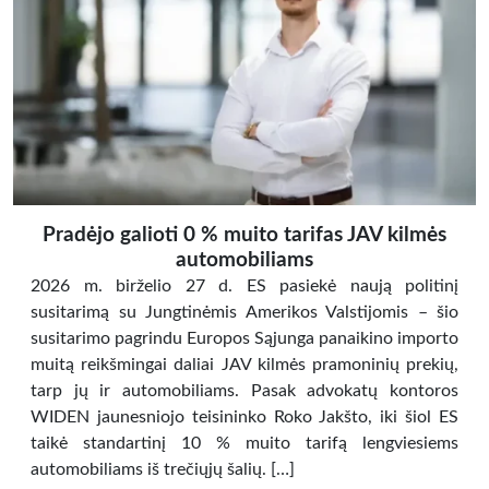
Pradėjo galioti 0 % muito tarifas JAV kilmės
automobiliams
2026 m. birželio 27 d. ES pasiekė naują politinį
susitarimą su Jungtinėmis Amerikos Valstijomis – šio
susitarimo pagrindu Europos Sąjunga panaikino importo
muitą reikšmingai daliai JAV kilmės pramoninių prekių,
tarp jų ir automobiliams. Pasak advokatų kontoros
WIDEN jaunesniojo teisininko Roko Jakšto, iki šiol ES
taikė standartinį 10 % muito tarifą lengviesiems
automobiliams iš trečiųjų šalių. […]