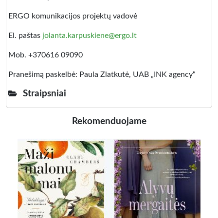
ERGO komunikacijos projektų vadovė
El. paštas
jolanta.karpuskiene@ergo.lt
Mob. +370616 09090
Pranešimą paskelbė: Paula Zlatkutė, UAB „INK agency“
Straipsniai
Rekomenduojame