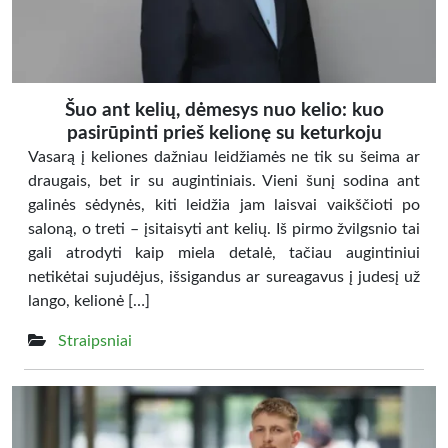
Šuo ant kelių, dėmesys nuo kelio: kuo
pasirūpinti prieš kelionę su keturkoju
Vasarą į keliones dažniau leidžiamės ne tik su šeima ar
draugais, bet ir su augintiniais. Vieni šunį sodina ant
galinės sėdynės, kiti leidžia jam laisvai vaikščioti po
saloną, o treti – įsitaisyti ant kelių. Iš pirmo žvilgsnio tai
gali atrodyti kaip miela detalė, tačiau augintiniui
netikėtai sujudėjus, išsigandus ar sureagavus į judesį už
lango, kelionė […]
Straipsniai