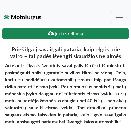
MotoTurgus
Įdėti skelbimą
Prieš ilgąjį savaitgalį pataria, kaip elgtis prie
vairo – tai padės išvengti skaudžios nelaimės
Artėjantis ilgasis šventinis savaitgalis ištrūkti iš miesto ir
pasimėgauti poilsiu gamtoje suvilios tikrai ne vieną. Deja,
kartu su padidėjusiu automobilių srautu taip pat išauga
rizika patekti į eismo įvykį. Per pirmuosius penkis šių metų
mėnesius įvyko daugiau nei tūkstantis eismo įvykių, kurių
metu nukentėjo žmonės, o daugiau nei 40 iš jų – neblaivių
vairuotojų sukelti eismo įvykiai. Tad draudikai primena
saugaus eismo taisykles ir pataria, kaip ilgojo savaitgalio
metu apsisaugoti patiems bei išvengti žalos automobiliui.