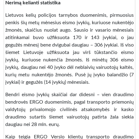
Nerimą kelianti statistika
Lietuvos kelių policijos tarnybos duomenimis, pirmuosius
penkis šių metų mėnesius eismo įvykių, kuriuose nukentėjo
žmonės, skaičius nuolat augo. Sausio ir vasario mėnesiais
atitinkamai buvo užfiksuota 170 ir 143 įvykiai, o jau
gegužės mėnesį bene dvigubai daugiau – 306 įvykiai. Iš viso
šiemet Lietuvoje užfiksuota jau virš tūkstančio eismo
įvykių, kuriuose nukenčia žmonės. Iš minėtų 306 eismo
įvykių, daugiau nei 40 įvyko dėl neblaivių vairuotojų kaltės,
kurių metu nukentėjo žmonės. Pusė jų įvyko balandžio (7
įvykiai) ir gegužės (14 įvykių) mėnesiais.
Bendri eismo įvykių skaičiai dar didesni – vien draudimo
bendrovės ERGO duomenimis, pagal transporto priemonių
valdytojų privalomojo civilinės atsakomybės ir kasko
draudimo sutartis šiemet vairuotojų patirta žala siekia
daugiau nei 28 mln. eurų.
Kaip teigia ERGO Verslo klientų transporto draudimo