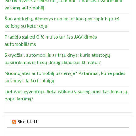
Ne tik dyzelis ar elektra: „Luminor“ finansavo vandeniliu
varomą automobilį
Šuo ant kelių, dėmesys nuo kelio: kuo pasirūpinti prieš
kelionę su keturkoju
Pradėjo galioti 0 % muito tarifas JAV kilmės
automobiliams
Skrydžiai, automobilis ar traukinys: kuris atostogų
pasirinkimas iš tiesų draugiškiausias klimatui?
Nuomojatės automobilį užsienyje? Patarimai, kurie padės
sutaupyti laiko ir pinigų
Lietuvos gyventojai lieka ištikimi visureigiams: kas lemia jų
populiarumą?
Skelbti.Lt