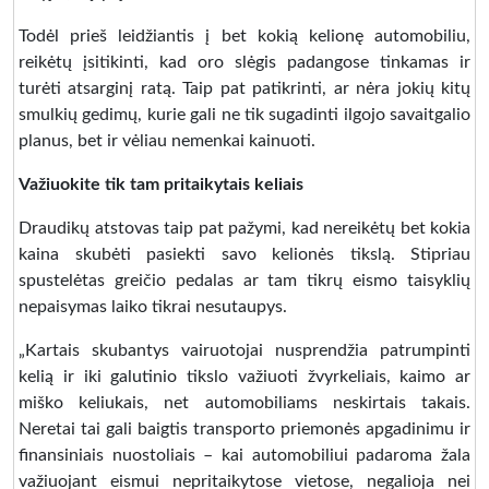
Todėl prieš leidžiantis į bet kokią kelionę automobiliu,
reikėtų įsitikinti, kad oro slėgis padangose tinkamas ir
turėti atsarginį ratą. Taip pat patikrinti, ar nėra jokių kitų
smulkių gedimų, kurie gali ne tik sugadinti ilgojo savaitgalio
planus, bet ir vėliau nemenkai kainuoti.
Važiuokite tik tam pritaikytais keliais
Draudikų atstovas taip pat pažymi, kad nereikėtų bet kokia
kaina skubėti pasiekti savo kelionės tikslą. Stipriau
spustelėtas greičio pedalas ar tam tikrų eismo taisyklių
nepaisymas laiko tikrai nesutaupys.
„Kartais skubantys vairuotojai nusprendžia patrumpinti
kelią ir iki galutinio tikslo važiuoti žvyrkeliais, kaimo ar
miško keliukais, net automobiliams neskirtais takais.
Neretai tai gali baigtis transporto priemonės apgadinimu ir
finansiniais nuostoliais – kai automobiliui padaroma žala
važiuojant eismui nepritaikytose vietose, negalioja nei