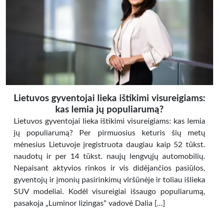
Lietuvos gyventojai lieka ištikimi visureigiams:
kas lemia jų populiarumą?
Lietuvos gyventojai lieka ištikimi visureigiams: kas lemia
jų populiarumą? Per pirmuosius keturis šių metų
mėnesius Lietuvoje įregistruota daugiau kaip 52 tūkst.
naudotų ir per 14 tūkst. naujų lengvųjų automobilių.
Nepaisant aktyvios rinkos ir vis didėjančios pasiūlos,
gyventojų ir įmonių pasirinkimų viršūnėje ir toliau išlieka
SUV modeliai. Kodėl visureigiai išsaugo populiarumą,
pasakoja „Luminor lizingas“ vadovė Dalia […]