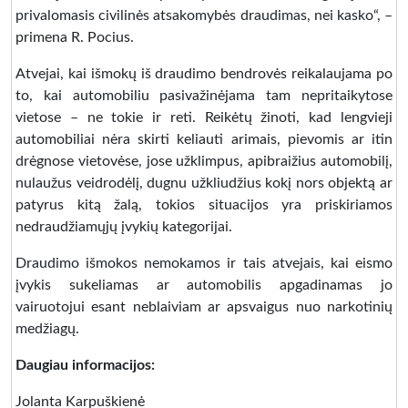
privalomasis civilinės atsakomybės draudimas, nei kasko“, –
primena R. Pocius.
Atvejai, kai išmokų iš draudimo bendrovės reikalaujama po
to, kai automobiliu pasivažinėjama tam nepritaikytose
vietose – ne tokie ir reti. Reikėtų žinoti, kad lengvieji
automobiliai nėra skirti keliauti arimais, pievomis ar itin
drėgnose vietovėse, jose užklimpus, apibraižius automobilį,
nulaužus veidrodėlį, dugnu užkliudžius kokį nors objektą ar
patyrus kitą žalą, tokios situacijos yra priskiriamos
nedraudžiamųjų įvykių kategorijai.
Draudimo išmokos nemokamos ir tais atvejais, kai eismo
įvykis sukeliamas ar automobilis apgadinamas jo
vairuotojui esant neblaiviam ar apsvaigus nuo narkotinių
medžiagų.
Daugiau informacijos:
Jolanta Karpuškienė