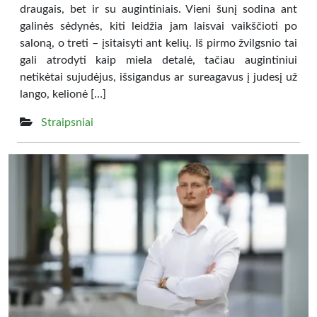
draugais, bet ir su augintiniais. Vieni šunį sodina ant
galinės sėdynės, kiti leidžia jam laisvai vaikščioti po
saloną, o treti – įsitaisyti ant kelių. Iš pirmo žvilgsnio tai
gali atrodyti kaip miela detalė, tačiau augintiniui
netikėtai sujudėjus, išsigandus ar sureagavus į judesį už
lango, kelionė […]
Straipsniai