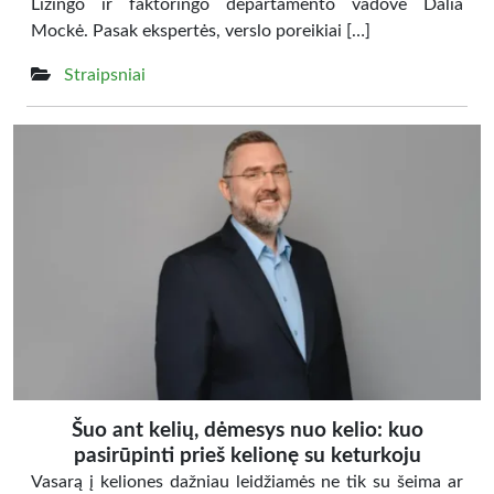
Lizingo ir faktoringo departamento vadovė Dalia
Mockė. Pasak ekspertės, verslo poreikiai […]
Straipsniai
Šuo ant kelių, dėmesys nuo kelio: kuo
pasirūpinti prieš kelionę su keturkoju
Vasarą į keliones dažniau leidžiamės ne tik su šeima ar