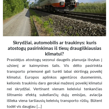
Skrydžiai, automobilis ar traukinys: kuris
atostogų pasirinkimas iš tiesų draugiškiausias
klimatui?
Prasidėjus atostogų sezonui daugelis planuoja išvykas į
užsienį ar kaimynines šalis. Vis dėlto pasirinkta
transporto priemonė gali turėti labai skirtingą poveikį
klimatui. Europos aplinkos agentūros duomenimis,
kelionės traukiniu daro gerokai mažesnį poveikį klimatui
nei skrydžiai. Vertinant vienam keleiviui tenkančias
šiltnamio efektą sukeliančių dujų emisijas, aviacija
išlieka viena taršiausių keleivių transporto rūšių. Būtent
todėl vis daugiau […]