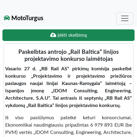
MotoTurgus
Įdėti skelbimą
Paskelbtas antrojo „Rail Baltica“ linijos
projektavimo konkurso laimėtojas
Vasario 27 d. „RB Rail AS“ pirkimų komisija paskelbė
konkurso „Projektavimo ir projektavimo priežiūros
paslaugos naujai linijai Kaunas-Ramygala“ laimėtoją –
Ispanijos įmonę „IDOM Consulting, Engineering,
Architecture, S.A.U“. Tai antrasis iš septynių „RB Rail AS“
vykdomų „Rail Baltica“ linijos projektavimo konkursų.
Iš viso pasiūlymus pateikė keturi konsorciumai.
Ekonomiškai naudingiausiu pripažintas 6 979 893 EUR (be
PVM) vertės „IDOM Consulting, Engineering, Architecture,