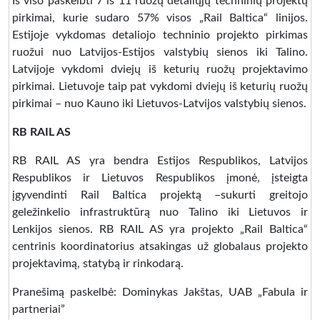
Iš viso paskelbti 7 iš 11 ruožų detaliųjų techninių projektų
pirkimai, kurie sudaro 57% visos „Rail Baltica“ linijos.
Estijoje vykdomas detaliojo techninio projekto pirkimas
ruožui nuo Latvijos-Estijos valstybių sienos iki Talino.
Latvijoje vykdomi dviejų iš keturių ruožų projektavimo
pirkimai. Lietuvoje taip pat vykdomi dviejų iš keturių ruožų
pirkimai – nuo Kauno iki Lietuvos-Latvijos valstybių sienos.
RB RAIL AS
RB RAIL AS yra bendra Estijos Respublikos, Latvijos
Respublikos ir Lietuvos Respublikos įmonė, įsteigta
įgyvendinti Rail Baltica projektą –sukurti greitojo
geležinkelio infrastruktūrą nuo Talino iki Lietuvos ir
Lenkijos sienos. RB RAIL AS yra projekto „Rail Baltica“
centrinis koordinatorius atsakingas už globalaus projekto
projektavimą, statybą ir rinkodarą.
Pranešimą paskelbė: Dominykas Jakštas, UAB „Fabula ir
partneriai”