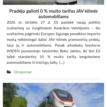
Pradėjo galioti 0 % muito tarifas JAV kilmės
automobiliams
2026 m. birželio 27 d. ES pasiekė naują politinį
susitarimą su Jungtinėmis Amerikos Valstijomis – šio
susitarimo pagrindu Europos Sąjunga panaikino importo
muitą reikšmingai daliai JAV kilmės pramoninių prekių,
tarp jų ir automobiliams. Pasak advokatų kontoros
WIDEN jaunesniojo teisininko Roko Jakšto, iki šiol ES
taikė standartinį 10 % muito tarifą lengviesiems
automobiliams iš trečiųjų šalių. […]
Straipsniai