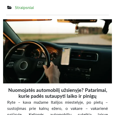
Straipsniai
Nuomojatės automobilį užsienyje? Patarimai,
kurie padės sutaupyti laiko ir pinigų
Ryte – kava mažame Italijos miestelyje, po pietų –
sustojimas prie kalnų ežero, o vakare – vakarienė
pajūryje. Kelionės automobiliu suteikia laisvę