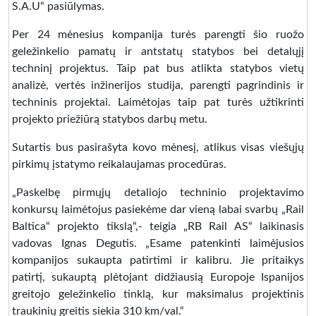
S.A.U“ pasiūlymas.
Per 24 mėnesius kompanija turės parengti šio ruožo
geležinkelio pamatų ir antstatų statybos bei detalųjį
techninį projektus. Taip pat bus atlikta statybos vietų
analizė, vertės inžinerijos studija, parengti pagrindinis ir
techninis projektai. Laimėtojas taip pat turės užtikrinti
projekto priežiūrą statybos darbų metu.
Sutartis bus pasirašyta kovo mėnesį, atlikus visas viešųjų
pirkimų įstatymo reikalaujamas procedūras.
„Paskelbę pirmųjų detaliojo techninio projektavimo
konkursų laimėtojus pasiekėme dar vieną labai svarbų „Rail
Baltica“ projekto tikslą“,- teigia „RB Rail AS“ laikinasis
vadovas Ignas Degutis. „Esame patenkinti laimėjusios
kompanijos sukaupta patirtimi ir kalibru. Jie pritaikys
patirtį, sukauptą plėtojant didžiausią Europoje Ispanijos
greitojo geležinkelio tinklą, kur maksimalus projektinis
traukinių greitis siekia 310 km/val.“