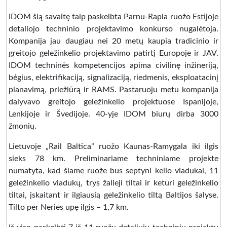
IDOM šią savaitę taip paskelbta Parnu-Rapla ruožo Estijoje
detaliojo techninio projektavimo konkurso nugalėtoja.
Kompanija jau daugiau nei 20 metų kaupia tradicinio ir
greitojo geležinkelio projektavimo patirtį Europoje ir JAV.
IDOM techninės kompetencijos apima civilinę inžineriją,
bėgius, elektrifikaciją, signalizaciją, riedmenis, eksploatacinį
planavimą, priežiūrą ir RAMS. Pastaruoju metu kompanija
dalyvavo greitojo geležinkelio projektuose Ispanijoje,
Lenkijoje ir Švedijoje. 40-yje IDOM biurų dirba 3000
žmonių.
Lietuvoje „Rail Baltica“ ruožo Kaunas-Ramygala iki ilgis
sieks 78 km. Preliminariame techniniame projekte
numatyta, kad šiame ruože bus septyni kelio viadukai, 11
geležinkelio viadukų, trys žalieji tiltai ir keturi geležinkelio
tiltai, įskaitant ir ilgiausią geležinkelio tiltą Baltijos šalyse.
Tilto per Neries upę ilgis – 1,7 km.