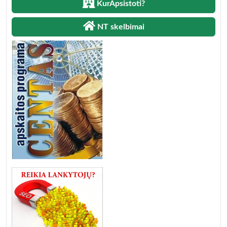
KurApsistoti?
NT skelbimai