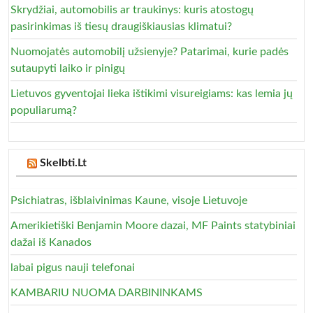
Skrydžiai, automobilis ar traukinys: kuris atostogų
pasirinkimas iš tiesų draugiškiausias klimatui?
Nuomojatės automobilį užsienyje? Patarimai, kurie padės
sutaupyti laiko ir pinigų
Lietuvos gyventojai lieka ištikimi visureigiams: kas lemia jų
populiarumą?
Skelbti.Lt
Psichiatras, išblaivinimas Kaune, visoje Lietuvoje
Amerikietiški Benjamin Moore dazai, MF Paints statybiniai
dažai iš Kanados
labai pigus nauji telefonai
KAMBARIU NUOMA DARBININKAMS