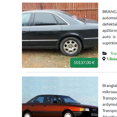
BRANGI
automob
defekta
apžiūro
auto is
supirki
Tra
Vilnia
10137.00 €
Brangia
mikroau
Transpo
ardymui
Transpo