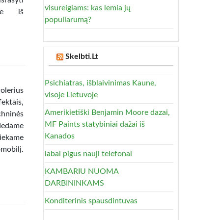
šrašyti
visureigiams: kas lemia jų
me iš
populiarumą?
Skelbti.Lt
Psichiatras, išblaivinimas Kaune,
olerius
visoje Lietuvoje
ktais,
Amerikietiški Benjamin Moore dazai,
chninės
MF Paints statybiniai dažai iš
adedame
Kanados
iekame
mobilį.
labai pigus nauji telefonai
KAMBARIU NUOMA
DARBININKAMS
Konditerinis spausdintuvas