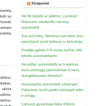
Straipsniai
markių
Ne tik dyzelis ar elektra: „Luminor“
būti su
finansavo vandeniliu varomą
chninės
automobilį
 Paimam
mobiliu
Šuo ant kelių, dėmesys nuo kelio: kuo
pasirūpinti prieš kelionę su keturkoju
Pradėjo galioti 0 % muito tarifas JAV
kilmės automobiliams
Skrydžiai, automobilis ar traukinys:
kuris atostogų pasirinkimas iš tiesų
draugiškiausias klimatui?
ilius,
ekabas.
Nuomojatės automobilį užsienyje?
 skirta
Patarimai, kurie padės sutaupyti laiko
audimo.
ir pinigų
mentus.
Lietuvos gyventojai lieka ištikimi