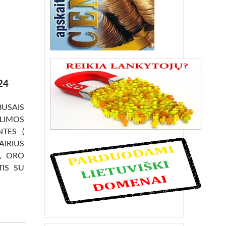
24
BUSAIS
ALIMOS
TES (
AIRIUS
 , ORO
TIS SU