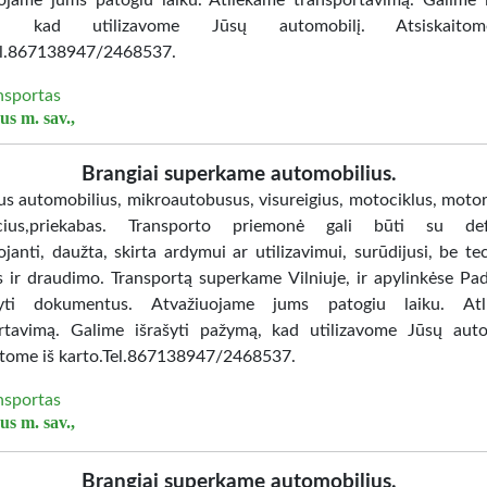
ojame jums patogiu laiku. Atliekame transportavimą. Galime i
ą, kad utilizavome Jūsų automobilį. Atsiskaito
el.867138947/2468537.
nsportas
us m. sav.,
Brangiai superkame automobilius.
s automobilius, mikroautobusus, visureigius, motociklus, motor
acius,priekabas. Transporto priemonė gali būti su defe
janti, daužta, skirta ardymui ar utilizavimui, surūdijusi, be te
s ir draudimo. Transportą superkame Vilniuje, ir apylinkėse P
kyti dokumentus. Atvažiuojame jums patogiu laiku. Atl
rtavimą. Galime išrašyti pažymą, kad utilizavome Jūsų auto
itome iš karto.Tel.867138947/2468537.
nsportas
us m. sav.,
Brangiai superkame automobilius.