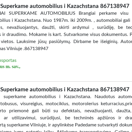
Superkame automobilius i Kazachstana 867138947
AI SUPERKAME AUTOMOBILIUS Brangiai perkame visu 
ilius i Kazachstana. Nuo 1987m. iki 2009m. , automobiliai gali 
is, nevažiuojantys, daužti, skirti ardymui , surūdiję, be te
s ir draudimo. Mokame is kart. Sutvarkome visus dokumentus.
 vietos. Lauksime jūsų pasiūlymų. Dirbame be išeiginių. Auto
mas Vilniuje .867138947
nsportas
us m. sav.,
Superkame automobilius i Kazachstana 867138947
i superkame automobilius i Kazachstana. Naudotus automob
tobusus, visureigius, motociklus, motorolerius keturracius,pri
rto priemonė gali būti su defektais, nevažiuojanti, daužta,
 ar utilizavimui, surūdijusi, be techninės apžiūros ir dr
rtą superkame Vilniuje, ir apylinkėse Padedame sutvarkyti doku