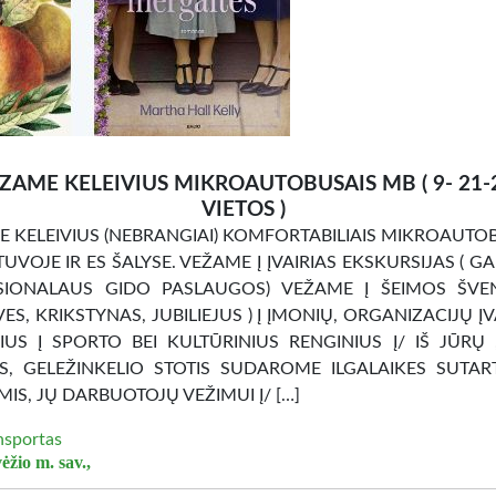
ZAME KELEIVIUS MIKROAUTOBUSAIS MB ( 9- 21-
VIETOS )
 KELEIVIUS (NEBRANGIAI) KOMFORTABILIAIS MIKROAUTO
TUVOJE IR ES ŠALYSE. VEŽAME Į ĮVAIRIAS EKSKURSIJAS ( G
SIONALAUS GIDO PASLAUGOS) VEŽAME Į ŠEIMOS ŠVEN
ES, KRIKSTYNAS, JUBILIEJUS ) Į ĮMONIŲ, ORGANIZACIJŲ ĮV
US Į SPORTO BEI KULTŪRINIUS RENGINIUS Į/ IŠ JŪRŲ
S, GELEŽINKELIO STOTIS SUDAROME ILGALAIKES SUTAR
IS, JŲ DARBUOTOJŲ VEŽIMUI Į/ […]
nsportas
ėžio m. sav.,