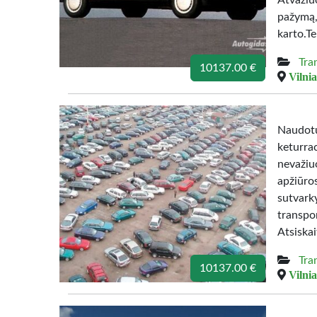
Atvažiu
pažym
karto.T
Tra
10137.00 €
Vilnia
Naudotu
keturr
nevažiuo
apžiūro
sutvar
transpo
Atsiska
Tra
10137.00 €
Vilnia