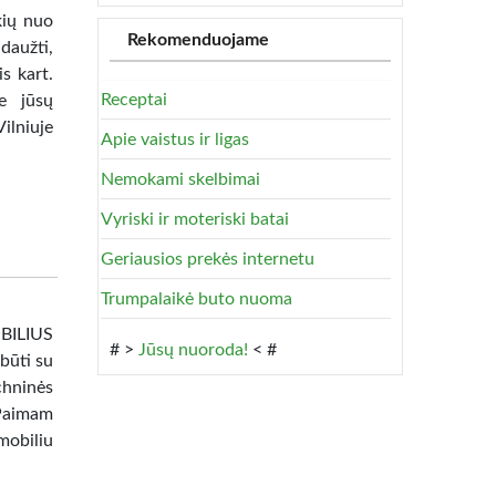
ių nuo
Rekomenduojame
daužti,
s kart.
Receptai
e jūsų
lniuje
Apie vaistus ir ligas
Nemokami skelbimai
Vyriski ir moteriski batai
Geriausios prekės internetu
Trumpalaikė buto nuoma
BILIUS
# >
Jūsų nuoroda!
< #
būti su
chninės
 Paimam
mobiliu