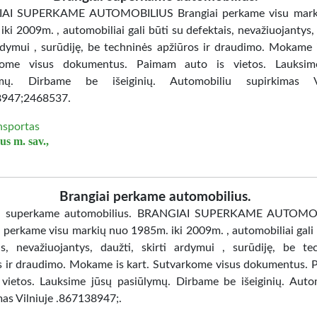
AI SUPERKAME AUTOMOBILIUS Brangiai perkame visu mark
ki 2009m. , automobiliai gali būti su defektais, nevažiuojantys, 
ardymui , surūdiję, be techninės apžiūros ir draudimo. Mokame i
kome visus dokumentus. Paimam auto is vietos. Lauksim
ymų. Dirbame be išeiginių. Automobiliu supirkimas Vi
8947;2468537.
nsportas
us m. sav.,
Brangiai perkame automobilius.
ai superkame automobilius. BRANGIAI SUPERKAME AUTOMO
i perkame visu markių nuo 1985m. iki 2009m. , automobiliai gali 
is, nevažiuojantys, daužti, skirti ardymui , surūdiję, be te
s ir draudimo. Mokame is kart. Sutvarkome visus dokumentus.
 vietos. Lauksime jūsų pasiūlymų. Dirbame be išeiginių. Auto
mas Vilniuje .867138947;.