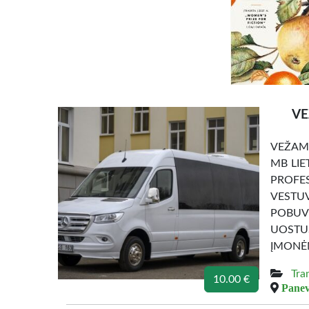
VE
VEŽAME
MB LIE
PROFE
VESTUV
POBUVI
UOSTU
ĮMONĖM
Tra
10.00 €
Panev