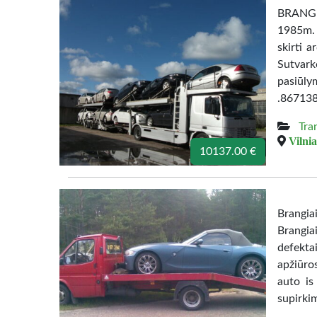
BRANGI
1985m. i
skirti 
Sutvar
pasiūl
.86713
Tra
Vilnia
10137.00 €
Brangi
Brangia
defekta
apžiūro
auto is
supirki