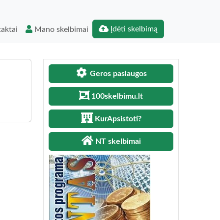
Įdėti skelbimą
aktai
Mano skelbimai
Geros paslaugos
100skelbimu.lt
KurApsistoti?
NT skelbimai