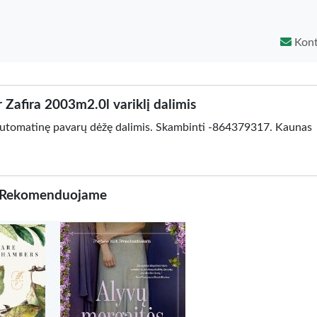
Kont
Zafira 2003m2.0l variklį dalimis
automatinę pavarų dėžę dalimis. Skambinti -864379317. Kaunas
Rekomenduojame