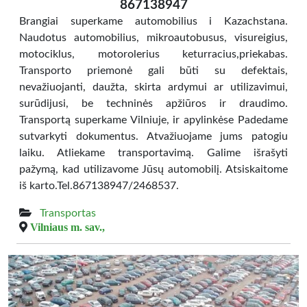
867138947
Brangiai superkame automobilius i Kazachstana.
Naudotus automobilius, mikroautobusus, visureigius,
motociklus, motorolerius keturracius,priekabas.
Transporto priemonė gali būti su defektais,
nevažiuojanti, daužta, skirta ardymui ar utilizavimui,
surūdijusi, be techninės apžiūros ir draudimo.
Transportą superkame Vilniuje, ir apylinkėse Padedame
sutvarkyti dokumentus. Atvažiuojame jums patogiu
laiku. Atliekame transportavimą. Galime išrašyti
pažymą, kad utilizavome Jūsų automobilį. Atsiskaitome
iš karto.Tel.867138947/2468537.
Transportas
Vilniaus m. sav.,