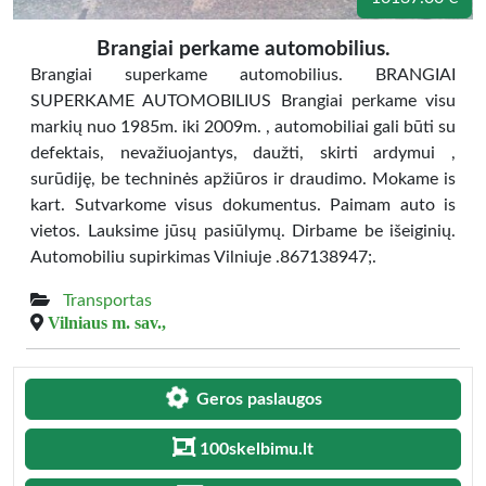
Brangiai perkame automobilius.
Brangiai superkame automobilius. BRANGIAI
SUPERKAME AUTOMOBILIUS Brangiai perkame visu
markių nuo 1985m. iki 2009m. , automobiliai gali būti su
defektais, nevažiuojantys, daužti, skirti ardymui ,
surūdiję, be techninės apžiūros ir draudimo. Mokame is
kart. Sutvarkome visus dokumentus. Paimam auto is
vietos. Lauksime jūsų pasiūlymų. Dirbame be išeiginių.
Automobiliu supirkimas Vilniuje .867138947;.
Transportas
Vilniaus m. sav.,
Geros paslaugos
100skelbimu.lt