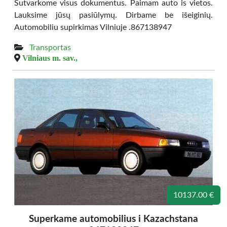
Sutvarkome visus dokumentus. Paimam auto is vietos.
Lauksime jūsų pasiūlymų. Dirbame be išeiginių.
Automobiliu supirkimas Vilniuje .867138947
Transportas
Vilniaus m. sav.,
10137.00 €
Superkame automobilius i Kazachstana