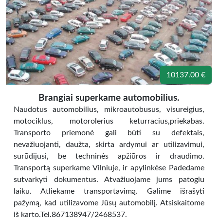
10137.00 €
Brangiai superkame automobilius.
Naudotus automobilius, mikroautobusus, visureigius,
motociklus, motorolerius keturracius,priekabas.
Transporto priemonė gali būti su defektais,
nevažiuojanti, daužta, skirta ardymui ar utilizavimui,
surūdijusi, be techninės apžiūros ir draudimo.
Transportą superkame Vilniuje, ir apylinkėse Padedame
sutvarkyti dokumentus. Atvažiuojame jums patogiu
laiku. Atliekame transportavimą. Galime išrašyti
pažymą, kad utilizavome Jūsų automobilį. Atsiskaitome
iš karto.Tel.867138947/2468537.