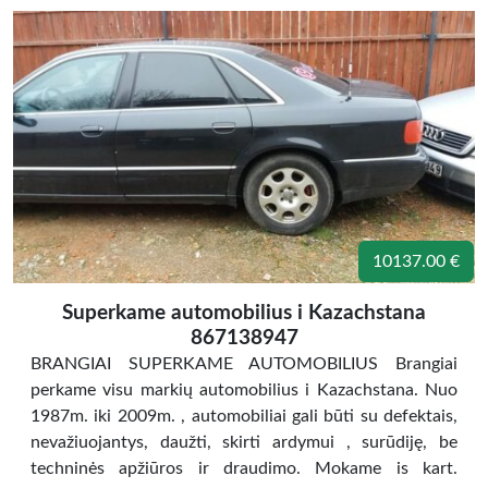
10137.00 €
Superkame automobilius i Kazachstana
867138947
BRANGIAI SUPERKAME AUTOMOBILIUS Brangiai
perkame visu markių automobilius i Kazachstana. Nuo
1987m. iki 2009m. , automobiliai gali būti su defektais,
nevažiuojantys, daužti, skirti ardymui , surūdiję, be
techninės apžiūros ir draudimo. Mokame is kart.