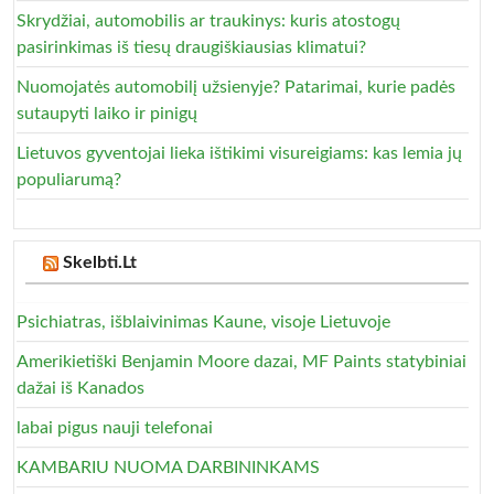
Skrydžiai, automobilis ar traukinys: kuris atostogų
pasirinkimas iš tiesų draugiškiausias klimatui?
Nuomojatės automobilį užsienyje? Patarimai, kurie padės
sutaupyti laiko ir pinigų
Lietuvos gyventojai lieka ištikimi visureigiams: kas lemia jų
populiarumą?
Skelbti.Lt
Psichiatras, išblaivinimas Kaune, visoje Lietuvoje
Amerikietiški Benjamin Moore dazai, MF Paints statybiniai
dažai iš Kanados
labai pigus nauji telefonai
KAMBARIU NUOMA DARBININKAMS