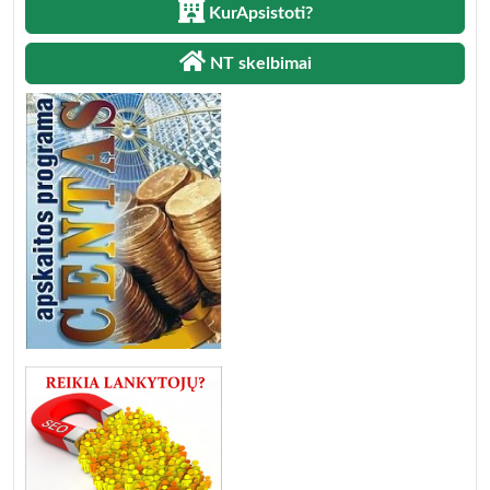
KurApsistoti?
NT skelbimai