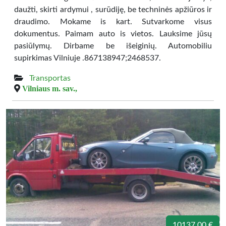
daužti, skirti ardymui , surūdiję, be techninės apžiūros ir
draudimo. Mokame is kart. Sutvarkome visus
dokumentus. Paimam auto is vietos. Lauksime jūsų
pasiūlymų. Dirbame be išeiginių. Automobiliu
supirkimas Vilniuje .867138947;2468537.
Transportas
Vilniaus m. sav.,
10137.00 €