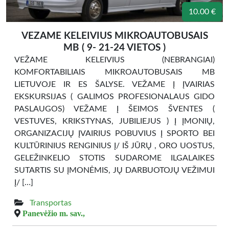
10.00 €
VEZAME KELEIVIUS MIKROAUTOBUSAIS
MB ( 9- 21-24 VIETOS )
VEŽAME KELEIVIUS (NEBRANGIAI)
KOMFORTABILIAIS MIKROAUTOBUSAIS MB
LIETUVOJE IR ES ŠALYSE. VEŽAME Į ĮVAIRIAS
EKSKURSIJAS ( GALIMOS PROFESIONALAUS GIDO
PASLAUGOS) VEŽAME Į ŠEIMOS ŠVENTES (
VESTUVES, KRIKSTYNAS, JUBILIEJUS ) Į ĮMONIŲ,
ORGANIZACIJŲ ĮVAIRIUS POBUVIUS Į SPORTO BEI
KULTŪRINIUS RENGINIUS Į/ IŠ JŪRŲ , ORO UOSTUS,
GELEŽINKELIO STOTIS SUDAROME ILGALAIKES
SUTARTIS SU ĮMONĖMIS, JŲ DARBUOTOJŲ VEŽIMUI
Į/ […]
Transportas
Panevėžio m. sav.,