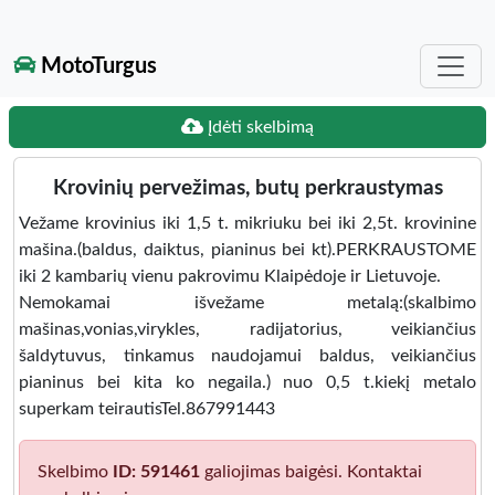
MotoTurgus
Įdėti skelbimą
Krovinių pervežimas, butų perkraustymas
Vežame krovinius iki 1,5 t. mikriuku bei iki 2,5t. krovinine
mašina.(baldus, daiktus, pianinus bei kt).PERKRAUSTOME
iki 2 kambarių vienu pakrovimu Klaipėdoje ir Lietuvoje.
Nemokamai išvežame metalą:(skalbimo
mašinas,vonias,virykles, radijatorius, veikiančius
šaldytuvus, tinkamus naudojamui baldus, veikiančius
pianinus bei kita ko negaila.) nuo 0,5 t.kiekį metalo
superkam teirautisTel.867991443
Skelbimo
ID: 591461
galiojimas baigėsi. Kontaktai