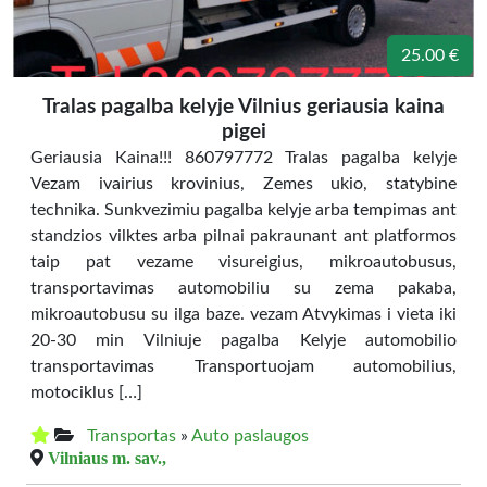
25.00 €
Tralas pagalba kelyje Vilnius geriausia kaina
pigei
Geriausia Kaina!!! 860797772 Tralas pagalba kelyje
Vezam ivairius krovinius, Zemes ukio, statybine
technika. Sunkvezimiu pagalba kelyje arba tempimas ant
standzios vilktes arba pilnai pakraunant ant platformos
taip pat vezame visureigius, mikroautobusus,
transportavimas automobiliu su zema pakaba,
mikroautobusu su ilga baze. vezam Atvykimas i vieta iki
20-30 min Vilniuje pagalba Kelyje automobilio
transportavimas Transportuojam automobilius,
motociklus […]
Transportas
»
Auto paslaugos
Vilniaus m. sav.,