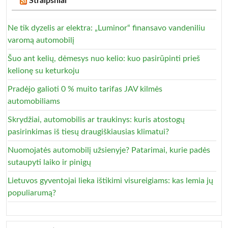
Straipsniai
Ne tik dyzelis ar elektra: „Luminor“ finansavo vandeniliu
varomą automobilį
Šuo ant kelių, dėmesys nuo kelio: kuo pasirūpinti prieš
kelionę su keturkoju
Pradėjo galioti 0 % muito tarifas JAV kilmės
automobiliams
Skrydžiai, automobilis ar traukinys: kuris atostogų
pasirinkimas iš tiesų draugiškiausias klimatui?
Nuomojatės automobilį užsienyje? Patarimai, kurie padės
sutaupyti laiko ir pinigų
Lietuvos gyventojai lieka ištikimi visureigiams: kas lemia jų
populiarumą?