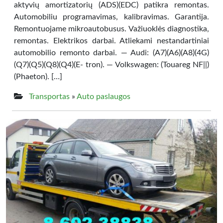
aktyvių amortizatorių (ADS)(EDC) patikra remontas.
Automobiliu programavimas, kalibravimas. Garantija.
Remontuojame mikroautobusus. Važiuoklės diagnostika,
remontas. Elektrikos darbai. Atliekami nestandartiniai
automobilio remonto darbai. — Audi: (A7)(A6)(A8)(4G)
(Q7)(Q5)(Q8)(Q4)(E- tron). — Volkswagen: (Touareg NF||)
(Phaeton). […]
Transportas
»
Auto paslaugos