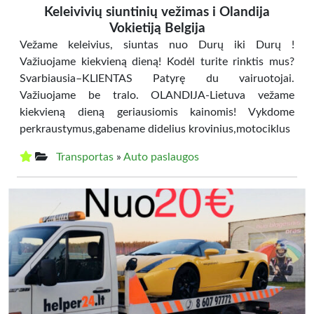
Keleivivių siuntinių vežimas i Olandija
Vokietiją Belgija
Vežame keleivius, siuntas nuo Durų iki Durų !
Važiuojame kiekvieną dieną! Kodėl turite rinktis mus?
Svarbiausia–KLIENTAS Patyrę du vairuotojai.
Važiuojame be tralo. OLANDIJA-Lietuva vežame
kiekvieną dieną geriausiomis kainomis! Vykdome
perkraustymus,gabename didelius krovinius,motociklus
Transportas
»
Auto paslaugos