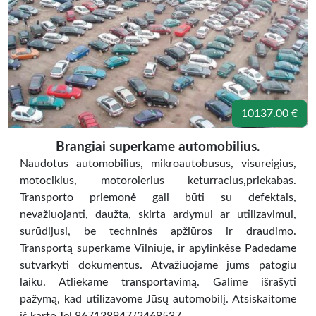
10137.00 €
Brangiai superkame automobilius.
Naudotus automobilius, mikroautobusus, visureigius,
motociklus, motorolerius keturracius,priekabas.
Transporto priemonė gali būti su defektais,
nevažiuojanti, daužta, skirta ardymui ar utilizavimui,
surūdijusi, be techninės apžiūros ir draudimo.
Transportą superkame Vilniuje, ir apylinkėse Padedame
sutvarkyti dokumentus. Atvažiuojame jums patogiu
laiku. Atliekame transportavimą. Galime išrašyti
pažymą, kad utilizavome Jūsų automobilį. Atsiskaitome