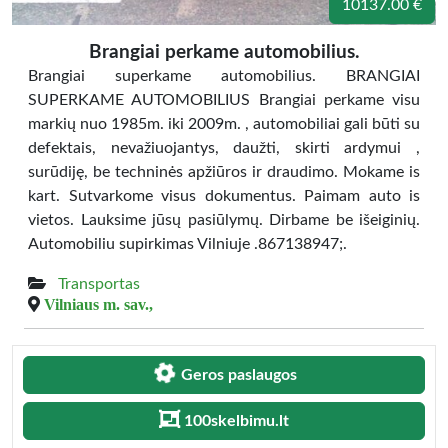
10137.00 €
Brangiai perkame automobilius.
Brangiai superkame automobilius. BRANGIAI
SUPERKAME AUTOMOBILIUS Brangiai perkame visu
markių nuo 1985m. iki 2009m. , automobiliai gali būti su
defektais, nevažiuojantys, daužti, skirti ardymui ,
surūdiję, be techninės apžiūros ir draudimo. Mokame is
kart. Sutvarkome visus dokumentus. Paimam auto is
vietos. Lauksime jūsų pasiūlymų. Dirbame be išeiginių.
Automobiliu supirkimas Vilniuje .867138947;.
Transportas
Vilniaus m. sav.,
Geros paslaugos
100skelbimu.lt