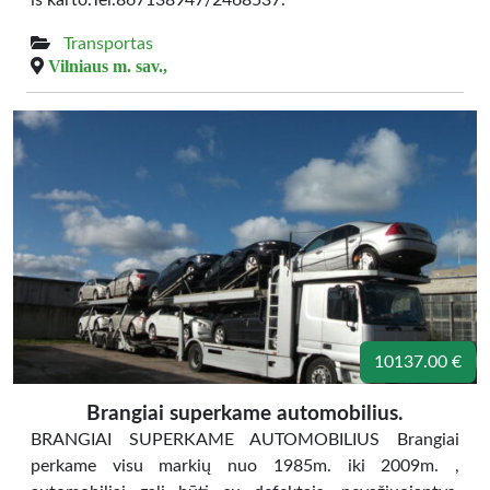
iš karto.Tel.867138947/2468537.
Transportas
Vilniaus m. sav.,
10137.00 €
Brangiai superkame automobilius.
BRANGIAI SUPERKAME AUTOMOBILIUS Brangiai
perkame visu markių nuo 1985m. iki 2009m. ,