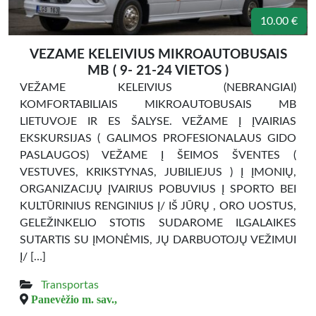
10.00 €
VEZAME KELEIVIUS MIKROAUTOBUSAIS
MB ( 9- 21-24 VIETOS )
VEŽAME KELEIVIUS (NEBRANGIAI)
KOMFORTABILIAIS MIKROAUTOBUSAIS MB
LIETUVOJE IR ES ŠALYSE. VEŽAME Į ĮVAIRIAS
EKSKURSIJAS ( GALIMOS PROFESIONALAUS GIDO
PASLAUGOS) VEŽAME Į ŠEIMOS ŠVENTES (
VESTUVES, KRIKSTYNAS, JUBILIEJUS ) Į ĮMONIŲ,
ORGANIZACIJŲ ĮVAIRIUS POBUVIUS Į SPORTO BEI
KULTŪRINIUS RENGINIUS Į/ IŠ JŪRŲ , ORO UOSTUS,
GELEŽINKELIO STOTIS SUDAROME ILGALAIKES
SUTARTIS SU ĮMONĖMIS, JŲ DARBUOTOJŲ VEŽIMUI
Į/ […]
Transportas
Panevėžio m. sav.,