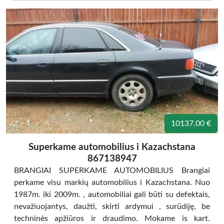
10137.00 €
Superkame automobilius i Kazachstana
867138947
BRANGIAI SUPERKAME AUTOMOBILIUS Brangiai
perkame visu markių automobilius i Kazachstana. Nuo
1987m. iki 2009m. , automobiliai gali būti su defektais,
nevažiuojantys, daužti, skirti ardymui , surūdiję, be
techninės apžiūros ir draudimo. Mokame is kart.