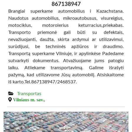
867138947
Brangiai superkame automobilius i Kazachstana.
Naudotus automobilius, mikroautobusus, visureigius,
motociklus, motorolerius keturracius,priekabas.
Transporto priemonė gali būti su defektais,
nevažiuojanti, daužta, skirta ardymui ar utilizavimui,
surūdijusi, be techninės apžiūros ir draudimo.
Transportą superkame Vilniuje, ir apylinkėse Padedame
sutvarkyti dokumentus. Atvažiuojame jums patogiu
laiku. Atliekame transportavimą. Galime išrašyti
pažymą, kad utilizavome Jūsų automobilį. Atsiskaitome
iš karto.Tel.867138947/2468537.
Transportas
Vilniaus m. sav.,