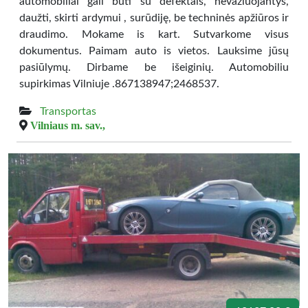
automobiliai gali būti su defektais, nevažiuojantys,
daužti, skirti ardymui , surūdiję, be techninės apžiūros ir
draudimo. Mokame is kart. Sutvarkome visus
dokumentus. Paimam auto is vietos. Lauksime jūsų
pasiūlymų. Dirbame be išeiginių. Automobiliu
supirkimas Vilniuje .867138947;2468537.
Transportas
Vilniaus m. sav.,