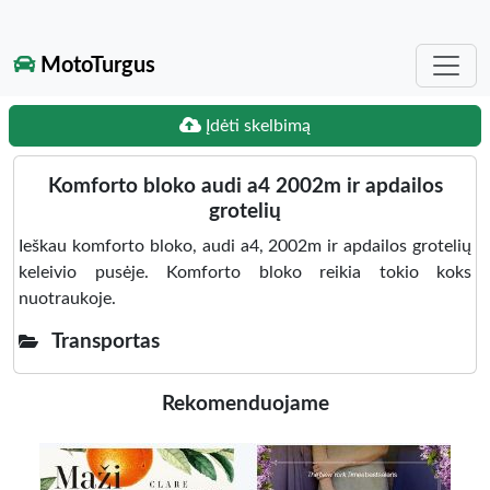
MotoTurgus
Įdėti skelbimą
Komforto bloko audi a4 2002m ir apdailos
grotelių
Ieškau komforto bloko, audi a4, 2002m ir apdailos grotelių
keleivio pusėje. Komforto bloko reikia tokio koks
nuotraukoje.
Transportas
Rekomenduojame