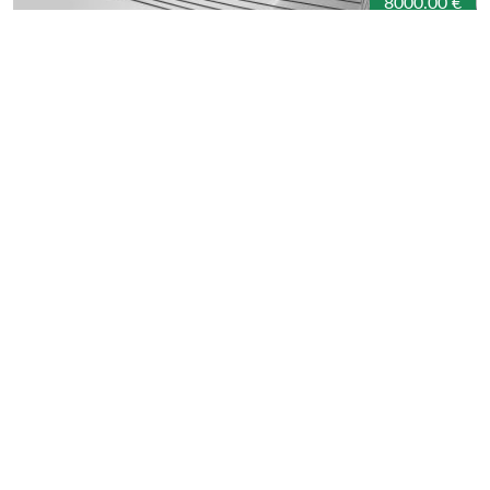
8000.00 €
2018 Honda CR-V Touring AWD
Honda CR-V Touring 2018 AWD, в идеальном
состоянии, вход без ключа, металлик белого цвета,
не окрашен, не битый. Автоматическая коробка
передач. Небольшой торг уместен. только
серьезные покупатели должны связаться со мной по
электронной почте:
Transportas
»
Automobiliai
»
Honda