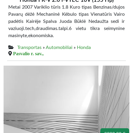
Honda FR-V 2.0 i-VTEC 16V (155 Hp)
Metai 2007 Variklio tūris 1.8 Kuro tipas Benzinas/dujos
Pavarų dėžė Mechaninė Kėbulo tipas Vienatūris Vairo
padėtis Kairėje Spalva Juoda Būklė Nedaužta sedi ir
vaziuoji.tech,draudimas.talpi.6 vietu tikra seimynine
masinyte,ekonomiska.
Transportas
»
Automobiliai
»
Honda
Pasvalio r. sav.,