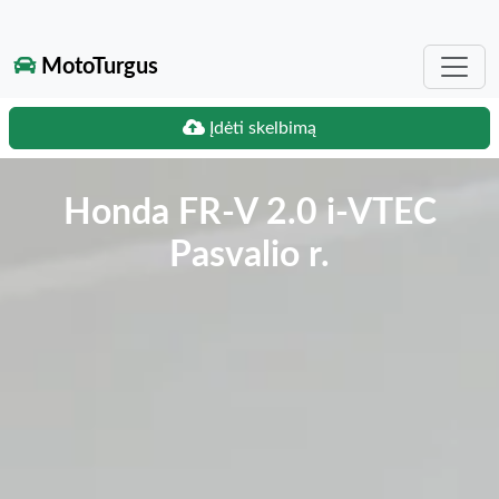
MotoTurgus
Įdėti skelbimą
Honda FR-V 2.0 i-VTEC
Pasvalio r.