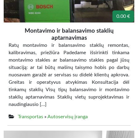
0.00 €
Montavimo ir balansavimo staklių
aptarnavimas
Ratų montavimo ir balansavimo staklių remontas,
kalibravimas, priežiūra Padedame išsirinkti tinkama
montavimo stakles ar balansavimo stakles pagal jūsų
situaciją: ar tai būtų mašinų taisymo hobis po darbų
nuosavam garažė ar servisas su didelė klientų apkrova.
Greitas ir operatyvus atvykimas Konsultacija dėl
tinkamų staklių Visų tipų balansavimo ir montavimo
staklių aptarnavimas Staklių vietų suprojektavimas ir
naudingiausio […]
Transportas
»
Autoservisų įranga