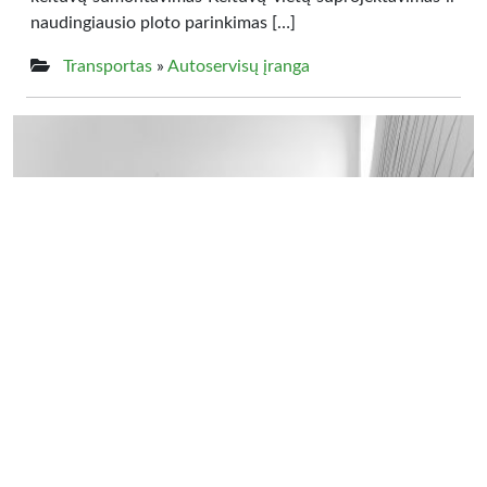
naudingiausio ploto parinkimas […]
Transportas
»
Autoservisų įranga
14.00 €
VCM DS Jaguar / Land Rover diagnostine
iranga
VCM DS Jaguar / Land Rover diagnostine iranga