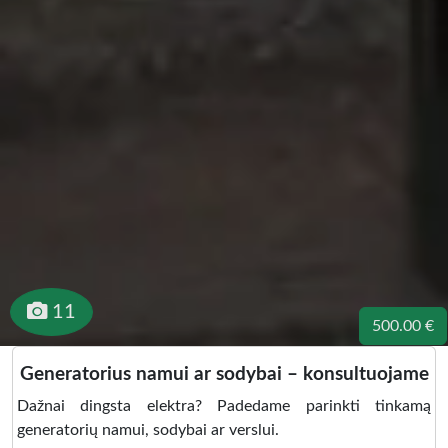
11
500.00 €
Generatorius namui ar sodybai – konsultuojame
Dažnai dingsta elektra? Padedame parinkti tinkamą
generatorių namui, sodybai ar verslui.