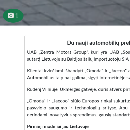
1
Du nauji automobilių pre
UAB „Zentra Motors Group“, kuri yra UAB „Sost
sutartį Lietuvoje su Baltijos šalių importuotoju SIA
Klientai kviečiami išbandyti „Omoda“ ir „Jaecoo“ a
Automobilius taip pat galima įsigyti internetinėje 
Rudenį Vilniuje, Ukmergės gatvėje, duris atvers pir
„Omoda“ ir „Jaecoo“ siūlo Europos rinkai sukurtus 
pasyviojo saugumo ir technologijų srityse. Abu 
derindami inovatyvius sprendimus, gausią standarti
Pirmieji modeliai jau Lietuvoje