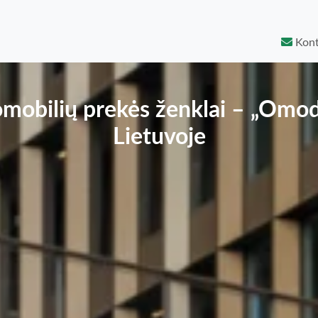
Kont
omobilių prekės ženklai – „Omoda
Lietuvoje