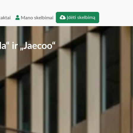
Įdėti skelbimą
aktai
Mano skelbimai
“ ir „Jaecoo“