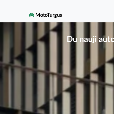
MotoTurgus
Du nauji aut