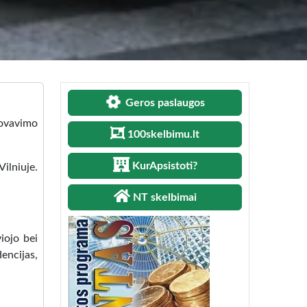
Geros paslaugos
tovavimo
100skelbimu.lt
KurApsistoti?
ilniuje.
NT skelbimai
iojo bei
encijas,