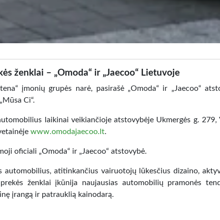
kės ženklai – „Omoda“ ir „Jaecoo“ Lietuvoje
ena“ įmonių grupės narė, pasirašė „Omoda“ ir „Jaecoo“ ats
 „Mūsa Ci“.
utomobilius laikinai veikiančioje atstovybėje Ukmergės g. 279, V
svetainėje
www.omodajaecoo.lt
.
moji oficiali „Omoda“ ir „Jaecoo“ atstovybė.
automobilius, atitinkančius vairuotojų lūkesčius dizaino, aktyv
prekės ženklai įkūnija naujausias automobilių pramonės tend
nę įrangą ir patrauklią kainodarą.