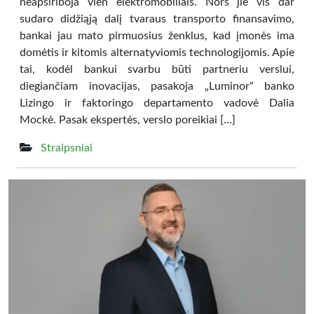
neapsiriboja vien elektromobiliais. Nors jie vis dar
sudaro didžiąją dalį tvaraus transporto finansavimo,
bankai jau mato pirmuosius ženklus, kad įmonės ima
domėtis ir kitomis alternatyviomis technologijomis. Apie
tai, kodėl bankui svarbu būti partneriu verslui,
diegiančiam inovacijas, pasakoja „Luminor“ banko
Lizingo ir faktoringo departamento vadovė Dalia
Mockė. Pasak ekspertės, verslo poreikiai […]
Straipsniai