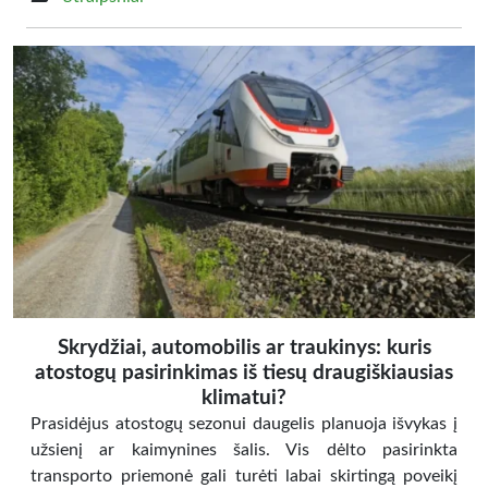
Skrydžiai, automobilis ar traukinys: kuris
atostogų pasirinkimas iš tiesų draugiškiausias
klimatui?
Prasidėjus atostogų sezonui daugelis planuoja išvykas į
užsienį ar kaimynines šalis. Vis dėlto pasirinkta
transporto priemonė gali turėti labai skirtingą poveikį