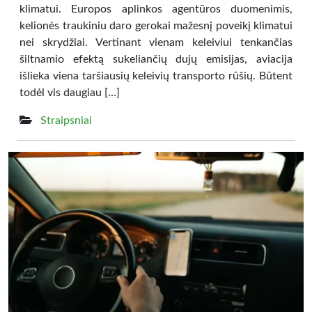
klimatui. Europos aplinkos agentūros duomenimis,
kelionės traukiniu daro gerokai mažesnį poveikį klimatui
nei skrydžiai. Vertinant vienam keleiviui tenkančias
šiltnamio efektą sukeliančių dujų emisijas, aviacija
išlieka viena taršiausių keleivių transporto rūšių. Būtent
todėl vis daugiau […]
Straipsniai