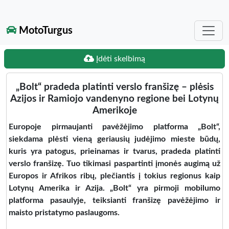
MotoTurgus
Įdėti skelbimą
„Bolt“ pradeda platinti verslo franšizę – plėsis
Azijos ir Ramiojo vandenyno regione bei Lotynų
Amerikoje
Europoje pirmaujanti pavėžėjimo platforma „Bolt“,
siekdama plėsti vieną geriausių judėjimo mieste būdų,
kuris yra patogus, prieinamas ir tvarus, pradeda platinti
verslo franšizę. Tuo tikimasi paspartinti įmonės augimą už
Europos ir Afrikos ribų, plečiantis į tokius regionus kaip
Lotynų Amerika ir Azija. „Bolt“ yra pirmoji mobilumo
platforma pasaulyje, teiksianti franšizę pavėžėjimo ir
maisto pristatymo paslaugoms.