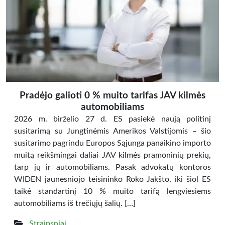
Pradėjo galioti 0 % muito tarifas JAV kilmės
automobiliams
2026 m. birželio 27 d. ES pasiekė naują politinį
susitarimą su Jungtinėmis Amerikos Valstijomis – šio
susitarimo pagrindu Europos Sąjunga panaikino importo
muitą reikšmingai daliai JAV kilmės pramoninių prekių,
tarp jų ir automobiliams. Pasak advokatų kontoros
WIDEN jaunesniojo teisininko Roko Jakšto, iki šiol ES
taikė standartinį 10 % muito tarifą lengviesiems
automobiliams iš trečiųjų šalių. […]
Straipsniai