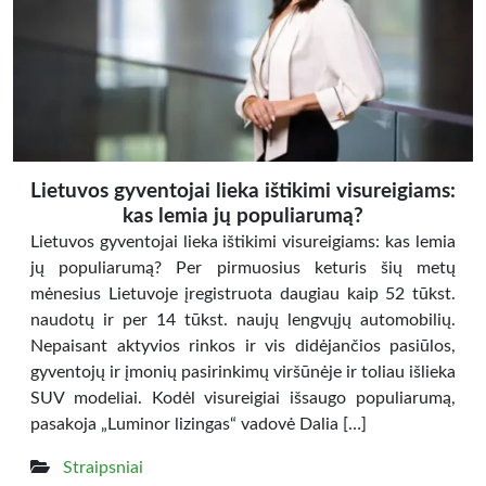
Lietuvos gyventojai lieka ištikimi visureigiams:
kas lemia jų populiarumą?
Lietuvos gyventojai lieka ištikimi visureigiams: kas lemia
jų populiarumą? Per pirmuosius keturis šių metų
mėnesius Lietuvoje įregistruota daugiau kaip 52 tūkst.
naudotų ir per 14 tūkst. naujų lengvųjų automobilių.
Nepaisant aktyvios rinkos ir vis didėjančios pasiūlos,
gyventojų ir įmonių pasirinkimų viršūnėje ir toliau išlieka
SUV modeliai. Kodėl visureigiai išsaugo populiarumą,
pasakoja „Luminor lizingas“ vadovė Dalia […]
Straipsniai