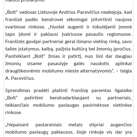
maisto pristatymo.
„Bolt“ vadovas Lietuvoje Andrius Pacevičius neabejoja, kad
franšizė padės bendrovei sėkmingai įsitvirtinti naujose
svarbiose rinkose. „Nuolat auganti ir tobulėjanti įmonė
tapo įdomi ir paklausi įvairiuose pasaulio regionuose.
Franšizės gavėjai-partneriai gerai išmano vietinę rinką, savo
šalies įstatymus, kalbą, pažįsta kultūrą bei žmonių įpročius.
Pasitelkiant „Bolt“ žinias ir patirtį, nuo šiol dar daugiau
žmonių visame pasaulyje galės naudotis aplinkai
draugiškesnėmis mobilumo mieste alternatyvomis“, – teigia
A. Pacevičius.
Sprendimas pradėti platinti franšizę paremtas ilgalaike
„Bolt“ patirtimi bendradarbiaujant su partneriais,
teikiančiais mobilumo paslaugas pasirinktose vietinėse
rinkose.
„Nepaisant pastaraisiais metais stipriai augančios
mobilumo paslaugų paklausos, šioje rinkoje vis dar yra