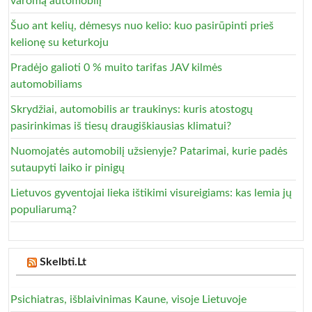
varomą automobilį
Šuo ant kelių, dėmesys nuo kelio: kuo pasirūpinti prieš
kelionę su keturkoju
Pradėjo galioti 0 % muito tarifas JAV kilmės
automobiliams
Skrydžiai, automobilis ar traukinys: kuris atostogų
pasirinkimas iš tiesų draugiškiausias klimatui?
Nuomojatės automobilį užsienyje? Patarimai, kurie padės
sutaupyti laiko ir pinigų
Lietuvos gyventojai lieka ištikimi visureigiams: kas lemia jų
populiarumą?
Skelbti.Lt
Psichiatras, išblaivinimas Kaune, visoje Lietuvoje