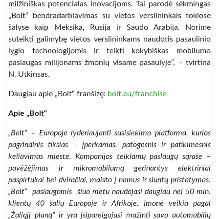
milžiniškas potencialas inovacijoms. Tai parodė sėkmingas
„Bolt“ bendradarbiavimas su vietos verslininkais tokiose
šalyse kaip Meksika, Rusija ir Saudo Arabija. Norime
suteikti galimybę vietos verslininkams naudotis pasaulinio
lygio technologijomis ir teikti kokybiškas mobilumo
paslaugas milijonams žmonių visame pasaulyje“, – tvirtina
N. Utkinsas.
Daugiau apie „Bolt“ franšizę:
bolt.eu/franchise
Apie „Bolt“
„Bolt“ – Europoje lyderiaujanti susisiekimo platforma, kurios
pagrindinis tikslas – įperkamas, patogesnis ir patikimesnis
keliavimas mieste. Kompanijos teikiamų paslaugų sąraše –
pavėžėjimas ir mikromobilumą gerinantys elektriniai
paspirtukai bei dviračiai, maisto į namus ir siuntų pristatymas.
„Bolt“ paslaugomis šiuo metu naudojasi daugiau nei 50 mln.
klientų 40 šalių Europoje ir Afrikoje. Įmonė veikia pagal
„Žaliąjį planą“ ir yra įsipareigojusi mažinti savo automobilių