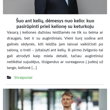
Šuo ant kelių, dėmesys nuo kelio: kuo
pasirūpinti prieš kelionę su keturkoju
Vasarą į keliones dažniau leidžiamės ne tik su šeima ar
draugais, bet ir su augintiniais. Vieni šunį sodina ant
galinės sėdynės, kiti leidžia jam laisvai vaikščioti po
saloną, o treti – įsitaisyti ant kelių. Iš pirmo žvilgsnio tai
gali atrodyti kaip miela detalė, tačiau augintiniui
netikėtai sujudėjus, išsigandus ar sureagavus į judesį už
lango, kelionė […]
Straipsniai