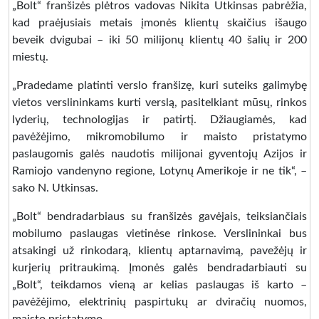
„Bolt“ franšizės plėtros vadovas Nikita Utkinsas pabrėžia,
kad praėjusiais metais įmonės klientų skaičius išaugo
beveik dvigubai – iki 50 milijonų klientų 40 šalių ir 200
miestų.
„Pradedame platinti verslo franšizę, kuri suteiks galimybę
vietos verslininkams kurti verslą, pasitelkiant mūsų, rinkos
lyderių, technologijas ir patirtį. Džiaugiamės, kad
pavėžėjimo, mikromobilumo ir maisto pristatymo
paslaugomis galės naudotis milijonai gyventojų Azijos ir
Ramiojo vandenyno regione, Lotynų Amerikoje ir ne tik“, –
sako N. Utkinsas.
„Bolt“ bendradarbiaus su franšizės gavėjais, teiksiančiais
mobilumo paslaugas vietinėse rinkose. Verslininkai bus
atsakingi už rinkodarą, klientų aptarnavimą, pavežėjų ir
kurjerių pritraukimą. Įmonės galės bendradarbiauti su
„Bolt“, teikdamos vieną ar kelias paslaugas iš karto –
pavėžėjimo, elektrinių paspirtukų ar dviračių nuomos,