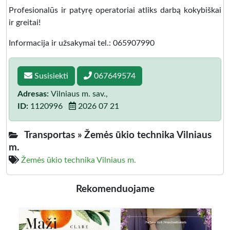
Profesionalūs ir patyrę operatoriai atliks darbą kokybiškai
ir greitai!
Informacija ir užsakymai tel.: 065907990
Susisiekti
067649574
Adresas:
Vilniaus m. sav.,
ID:
1120996
2026 07 21
Transportas »
Žemės ūkio technika Vilniaus
m.
Žemės ūkio technika Vilniaus m.
Rekomenduojame