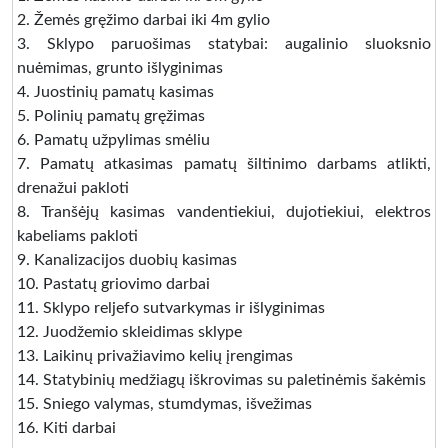
2. Žemės gręžimo darbai iki 4m gylio
3. Sklypo paruošimas statybai: augalinio sluoksnio
nuėmimas, grunto išlyginimas
4. Juostinių pamatų kasimas
5. Polinių pamatų gręžimas
6. Pamatų užpylimas smėliu
7. Pamatų atkasimas pamatų šiltinimo darbams atlikti,
drenažui pakloti
8. Tranšėjų kasimas vandentiekiui, dujotiekiui, elektros
kabeliams pakloti
9. Kanalizacijos duobių kasimas
10. Pastatų griovimo darbai
11. Sklypo reljefo sutvarkymas ir išlyginimas
12. Juodžemio skleidimas sklype
13. Laikinų privažiavimo kelių įrengimas
14. Statybinių medžiagų iškrovimas su paletinėmis šakėmis
15. Sniego valymas, stumdymas, išvežimas
16. Kiti darbai