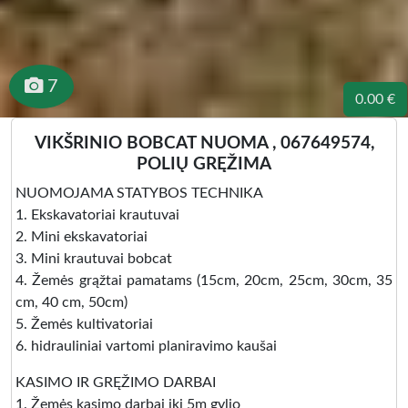
7
0.00 €
VIKŠRINIO BOBCAT NUOMA , 067649574,
POLIŲ GRĘŽIMA
NUOMOJAMA STATYBOS TECHNIKA
1. Ekskavatoriai krautuvai
2. Mini ekskavatoriai
3. Mini krautuvai bobcat
4. Žemės grąžtai pamatams (15cm, 20cm, 25cm, 30cm, 35
cm, 40 cm, 50cm)
5. Žemės kultivatoriai
6. hidrauliniai vartomi planiravimo kaušai
KASIMO IR GRĘŽIMO DARBAI
1. Žemės kasimo darbai iki 5m gylio