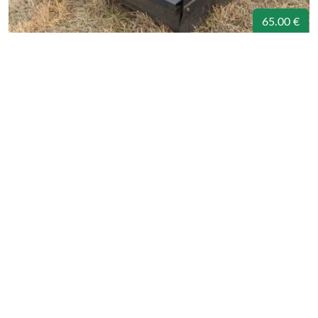
65.00 €
BOBCAT SU ŠLUOTA NUOMA, 065907990,
MINIKRAUTUVAS NUOMAI
STATYBINĖS TECHNIKOS NUOMA 1. Ekskavatorių
krautuvų nuoma 2. Miniekskavatorių nuoma 3.
Minikrautuvų nuoma 4. Žemės grąžtų nuoma (diametras
15/20/25/30/35/40/50 cm) 5. Žemės kultivatorių
nuoma (žemės freza) 6. Hidraulinių vartomų planiravimo
kaušų nuoma 7. Bunkerinių šluotų nuoma 8. Paletinių
šakių nuoma KASIMO IR GRĘŽIMO DARBAI 1. Žemės
kasimo darbai iki 5m gylio 2. Žemės gręžimo darbai […]
Transportas
»
Žemės ūkio technika
Vilniaus m. sav.,