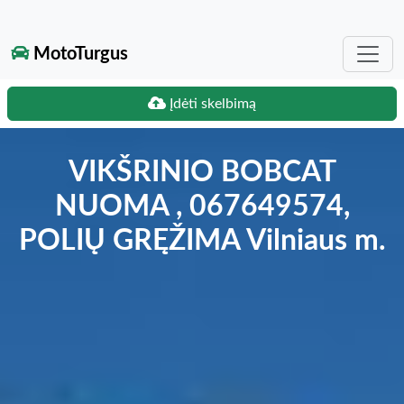
MotoTurgus
Įdėti skelbimą
VIKŠRINIO BOBCAT
NUOMA , 067649574,
POLIŲ GRĘŽIMA Vilniaus m.