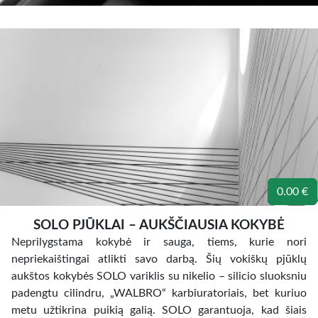
0.00 €
SOLO PJŪKLAI – AUKŠČIAUSIA KOKYBĖ
Neprilygstama kokybė ir sauga, tiems, kurie nori
nepriekaištingai atlikti savo darbą. Šių vokiškų pjūklų
aukštos kokybės SOLO variklis su nikelio – silicio sluoksniu
padengtu cilindru, „WALBRO“ karbiuratoriais, bet kuriuo
metu užtikrina puikią galią. SOLO garantuoja, kad šiais