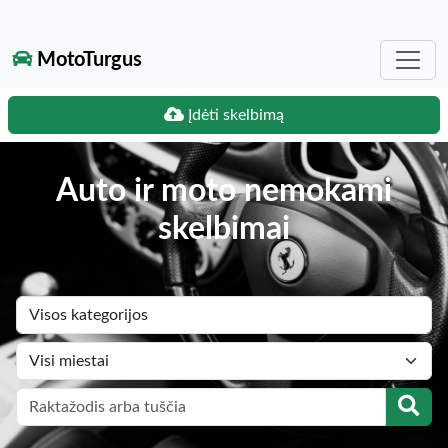
MotoTurgus
Įdėti skelbimą
Auto ir moto nemokami
skelbimai