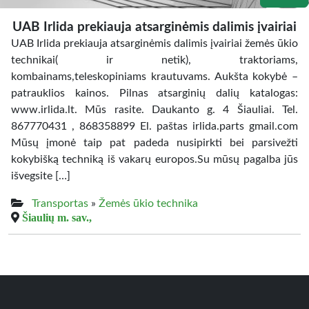
UAB Irlida prekiauja atsarginėmis dalimis įvairiai
UAB Irlida prekiauja atsarginėmis dalimis įvairiai žemės ūkio
technikai( ir netik), traktoriams,
kombainams,teleskopiniams krautuvams. Aukšta kokybė –
patrauklios kainos. Pilnas atsarginių dalių katalogas:
www.irlida.lt. Mūs rasite. Daukanto g. 4 Šiauliai. Tel.
867770431 , 868358899 El. paštas irlida.parts gmail.com
Mūsų įmonė taip pat padeda nusipirkti bei parsivežti
kokybišką techniką iš vakarų europos.Su mūsų pagalba jūs
išvegsite […]
Transportas
»
Žemės ūkio technika
Šiaulių m. sav.,