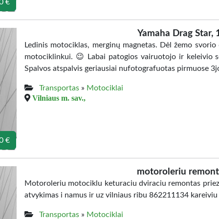
0 €
Yamaha Drag Star,
Ledinis motociklas, merginų magnetas. Dėl žemo svorio 
motociklinkui. 😉 Labai patogios vairuotojo ir keleivio s
Spalvos atspalvis geriausiai nufotografuotas pirmuose 3j
Transportas
»
Motociklai
Vilniaus m. sav.,
0 €
motoroleriu remon
Motoroleriu motociklu keturaciu dviraciu remontas priezi
atvykimas i namus ir uz vilniaus ribu 862211134 kareiviu 
Transportas
»
Motociklai