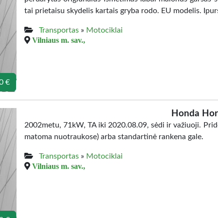
tai prietaisu skydelis kartais gryba rodo. EU modelis. Ipu
Transportas
»
Motociklai
Vilniaus m. sav.,
0 €
Honda Hor
2002metu, 71kW, TA iki 2020.08.09, sėdi ir važiuoji. Prid
matoma nuotraukose) arba standartinė rankena gale.
Transportas
»
Motociklai
Vilniaus m. sav.,