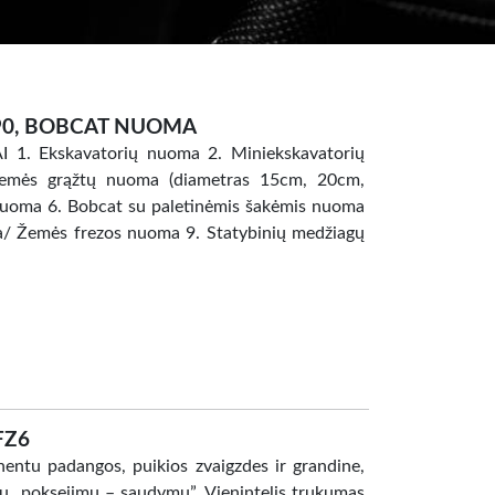
7990, BOBCAT NUOMA
Ekskavatorių nuoma 2. Miniekskavatorių
mės grąžtų nuoma (diametras 15cm, 20cm,
uoma 6. Bobcat su paletinėmis šakėmis nuoma
a/ Žemės frezos nuoma 9. Statybinių medžiagų
FZ6
nentu padangos, puikios zvaigzdes ir grandine,
su „poksejimu – saudymu”. Vienintelis trukumas