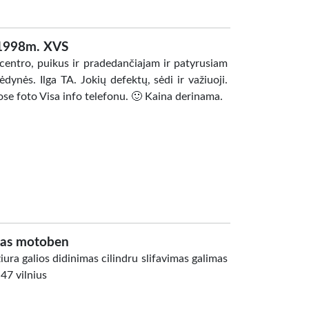
 1998m. XVS
centro, puikus ir pradedančiajam ir patyrusiam
ėdynės. Ilga TA. Jokių defektų, sėdi ir važiuoji.
ose foto Visa info telefonu. 🙂 Kaina derinama.
tas motoben
ura galios didinimas cilindru slifavimas galimas
47 vilnius