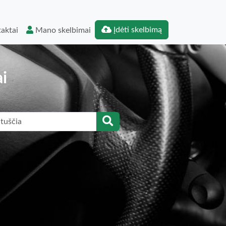
Įdėti skelbimą
aktai
Mano skelbimai
i