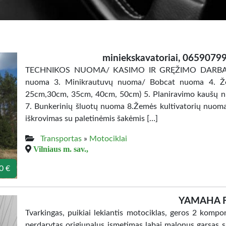
miniekskavatoriai, 06590
TECHNIKOS NUOMA/ KASIMO IR GRĘŽIMO DARBAI 1. 
nuoma 3. Minikrautuvų nuoma/ Bobcat nuoma 4. Že
25cm,30cm, 35cm, 40cm, 50cm) 5. Planiravimo kaušų n
7. Bunkerinių šluotų nuoma 8.Žemės kultivatorių nuom
iškrovimas su paletinėmis šakėmis […]
Transportas
»
Motociklai
Vilniaus m. sav.,
0 €
YAMAHA 
Tvarkingas, puikiai lekiantis motociklas, geros 2 kompo
perdarytas origiunalus ismetimas labai malonus garsas 