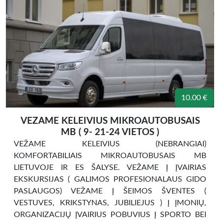
10.00 €
VEZAME KELEIVIUS MIKROAUTOBUSAIS
MB ( 9- 21-24 VIETOS )
VEŽAME KELEIVIUS (NEBRANGIAI)
KOMFORTABILIAIS MIKROAUTOBUSAIS MB
LIETUVOJE IR ES ŠALYSE. VEŽAME Į ĮVAIRIAS
EKSKURSIJAS ( GALIMOS PROFESIONALAUS GIDO
PASLAUGOS) VEŽAME Į ŠEIMOS ŠVENTES (
VESTUVES, KRIKSTYNAS, JUBILIEJUS ) Į ĮMONIŲ,
ORGANIZACIJŲ ĮVAIRIUS POBUVIUS Į SPORTO BEI