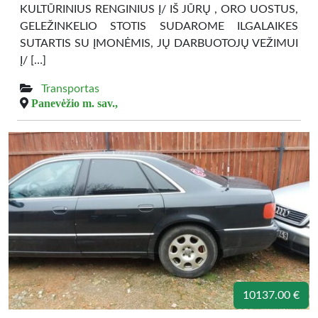
KULTŪRINIUS RENGINIUS Į/ IŠ JŪRŲ , ORO UOSTUS,
GELEŽINKELIO STOTIS SUDAROME ILGALAIKES
SUTARTIS SU ĮMONĖMIS, JŲ DARBUOTOJŲ VEŽIMUI
Į/ […]
Transportas
Panevėžio m. sav.,
10137.00 €