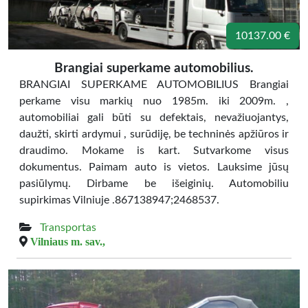
10137.00 €
Brangiai superkame automobilius.
BRANGIAI SUPERKAME AUTOMOBILIUS Brangiai
perkame visu markių nuo 1985m. iki 2009m. ,
automobiliai gali būti su defektais, nevažiuojantys,
daužti, skirti ardymui , surūdiję, be techninės apžiūros ir
draudimo. Mokame is kart. Sutvarkome visus
dokumentus. Paimam auto is vietos. Lauksime jūsų
pasiūlymų. Dirbame be išeiginių. Automobiliu
supirkimas Vilniuje .867138947;2468537.
Transportas
Vilniaus m. sav.,