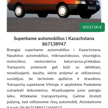
10137.00 €
Superkame automobilius i Kazachstana
867138947
Brangiai superkame automobilius i Kazachstana.
Naudotus automobilius, mikroautobusus, visureigius,
motociklus, motorolerius keturracius,priekabas.
Transporto priemonė gali būti su defektais,
nevažiuojanti, daužta, skirta ardymui ar utilizavimui,
surūdijusi, be techninės apžiūros ir draudimo.
Transportą superkame Vilniuje, ir apylinkėse Padedame
sutvarkyti dokumentus. Atvažiuojame jums patogiu
laiku. Atliekame transportavimą. Galime išrašyti
pažymą, kad utilizavome Jūsų automobilį. Atsiskaitome
iš karto.Tel.867138947/2468537.