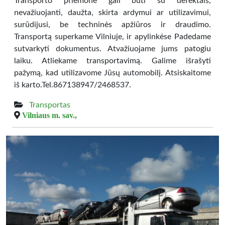
Transporto priemonė gali būti su defektais,
nevažiuojanti, daužta, skirta ardymui ar utilizavimui,
surūdijusi, be techninės apžiūros ir draudimo.
Transportą superkame Vilniuje, ir apylinkėse Padedame
sutvarkyti dokumentus. Atvažiuojame jums patogiu
laiku. Atliekame transportavimą. Galime išrašyti
pažymą, kad utilizavome Jūsų automobilį. Atsiskaitome
iš karto.Tel.867138947/2468537.
Transportas
Vilniaus m. sav.,