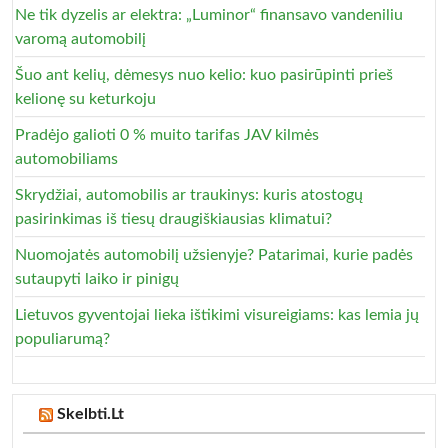
Ne tik dyzelis ar elektra: „Luminor“ finansavo vandeniliu
varomą automobilį
Šuo ant kelių, dėmesys nuo kelio: kuo pasirūpinti prieš
kelionę su keturkoju
Pradėjo galioti 0 % muito tarifas JAV kilmės
automobiliams
Skrydžiai, automobilis ar traukinys: kuris atostogų
pasirinkimas iš tiesų draugiškiausias klimatui?
Nuomojatės automobilį užsienyje? Patarimai, kurie padės
sutaupyti laiko ir pinigų
Lietuvos gyventojai lieka ištikimi visureigiams: kas lemia jų
populiarumą?
Skelbti.Lt