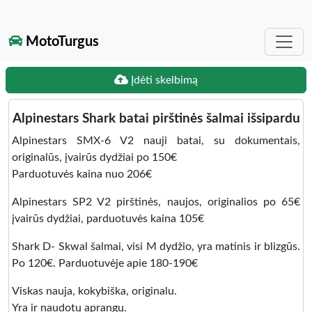
MotoTurgus
Įdėti skelbimą
Alpinestars Shark batai pirštinės šalmai išsipardu
Alpinestars SMX-6 V2 nauji batai, su dokumentais,
originalūs, įvairūs dydžiai po 150€
Parduotuvės kaina nuo 206€
Alpinestars SP2 V2 pirštinės, naujos, originalios po 65€
įvairūs dydžiai, parduotuvės kaina 105€
Shark D- Skwal šalmai, visi M dydžio, yra matinis ir blizgūs.
Po 120€. Parduotuvėje apie 180-190€
Viskas nauja, kokybiška, originalu.
Yra ir naudotų aprangų.