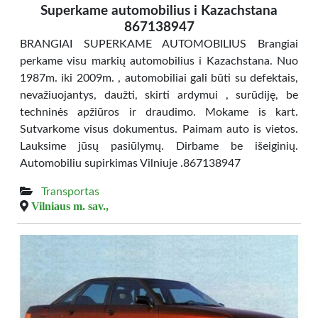
Superkame automobilius i Kazachstana
867138947
BRANGIAI SUPERKAME AUTOMOBILIUS Brangiai
perkame visu markių automobilius i Kazachstana. Nuo
1987m. iki 2009m. , automobiliai gali būti su defektais,
nevažiuojantys, daužti, skirti ardymui , surūdiję, be
techninės apžiūros ir draudimo. Mokame is kart.
Sutvarkome visus dokumentus. Paimam auto is vietos.
Lauksime jūsų pasiūlymų. Dirbame be išeiginių.
Automobiliu supirkimas Vilniuje .867138947
Transportas
Vilniaus m. sav.,