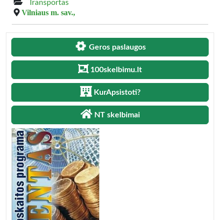
Transportas
Vilniaus m. sav.,
Geros paslaugos
100skelbimu.lt
KurApsistoti?
NT skelbimai