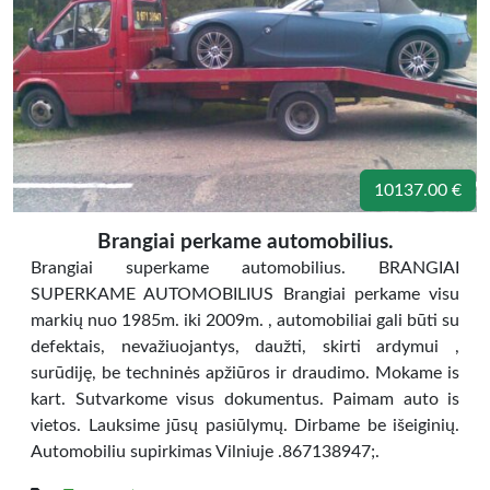
10137.00 €
Brangiai perkame automobilius.
Brangiai superkame automobilius. BRANGIAI
SUPERKAME AUTOMOBILIUS Brangiai perkame visu
markių nuo 1985m. iki 2009m. , automobiliai gali būti su
defektais, nevažiuojantys, daužti, skirti ardymui ,
surūdiję, be techninės apžiūros ir draudimo. Mokame is
kart. Sutvarkome visus dokumentus. Paimam auto is
vietos. Lauksime jūsų pasiūlymų. Dirbame be išeiginių.
Automobiliu supirkimas Vilniuje .867138947;.