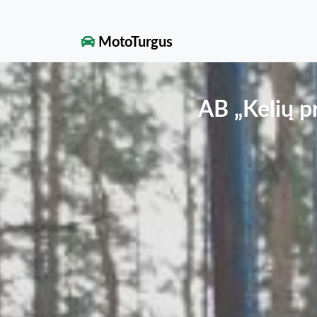
MotoTurgus
AB „Kelių pr