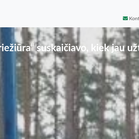
Kont
iežiūra“ suskaičiavo, kiek jau u