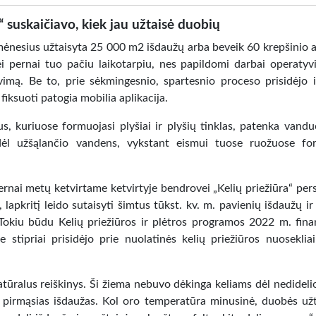
“ suskaičiavo, kiek jau užtaisė duobių
 mėnesius užtaisyta 25 000 m2 išdaužų arba beveik 60 krepšinio ai
i pernai tuo pačiu laikotarpiu, nes papildomi darbai operatyv
vimą. Be to, prie sėkmingesnio, spartesnio proceso prisidėjo i
fiksuoti patogia mobilia aplikacija.
ius, kuriuose formuojasi plyšiai ir plyšių tinklas, patenka vandu
ėl užšąlančio vandens, vykstant eismui tuose ruožuose for
ernai metų ketvirtame ketvirtyje bendrovei „Kelių priežiūra“ pers
 lapkritį leido sutaisyti šimtus tūkst. kv. m. pavienių išdaužų i
. Tokiu būdu Kelių priežiūros ir plėtros programos 2022 m. fin
stipriai prisidėjo prie nuolatinės kelių priežiūros nuoseklia
atūralus reiškinys. Ši žiema nebuvo dėkinga keliams dėl nedidelio
me pirmąsias išdaužas. Kol oro temperatūra minusinė, duobės užt