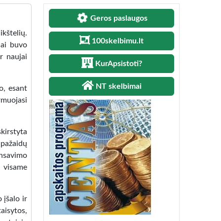
Geros paslaugos
kštelių.
100skelbimu.lt
iai buvo
r naujai
KurApsistoti?
NT skelbimai
o, esant
muojasi
kirstyta
r pažaidų
ansavimo
i visame
 įšalo ir
aisytos,