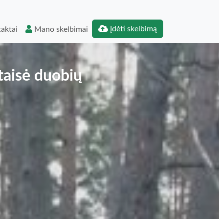
Įdėti skelbimą
aktai
Mano skelbimai
žtaisė duobių