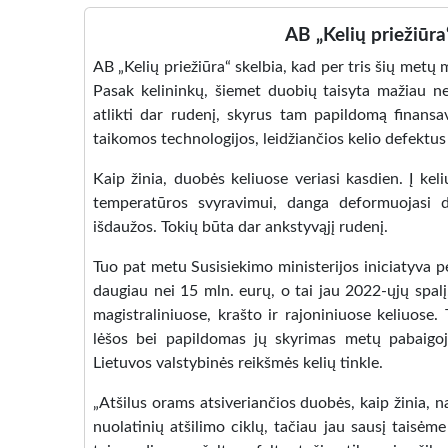
AB „Kelių priežiūra
AB „Kelių priežiūra“ skelbia, kad per tris šių metų
Pasak kelininkų, šiemet duobių taisyta mažiau ne
atlikti dar rudenį, skyrus tam papildomą finansa
taikomos technologijos, leidžiančios kelio defektus 
Kaip žinia, duobės keliuose veriasi kasdien. Į kel
temperatūros svyravimui, danga deformuojasi d
išdaužos. Tokių būta dar ankstyvąjį rudenį.
Tuo pat metu Susisiekimo ministerijos iniciatyva p
daugiau nei 15 mln. eurų, o tai jau 2022-ųjų spalį,
magistraliniuose, krašto ir rajoniniuose keliuose
lėšos bei papildomas jų skyrimas metų pabaigoje 
Lietuvos valstybinės reikšmės kelių tinkle.
„Atšilus orams atsiveriančios duobės, kaip žinia, n
nuolatinių atšilimo ciklų, tačiau jau sausį taisė