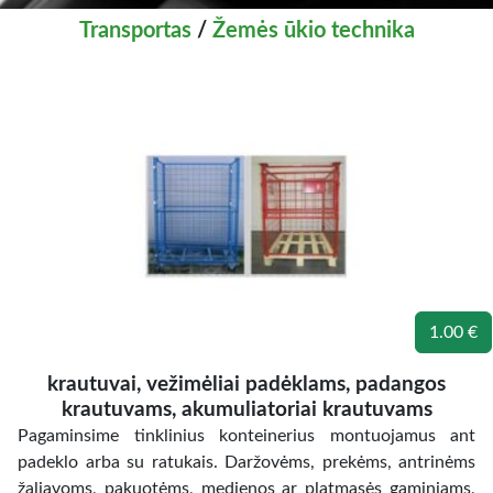
Transportas
/
Žemės ūkio technika
1.00 €
krautuvai, vežimėliai padėklams, padangos
krautuvams, akumuliatoriai krautuvams
Pagaminsime tinklinius konteinerius montuojamus ant
padeklo arba su ratukais. Daržovėms, prekėms, antrinėms
žaliavoms, pakuotėms, medienos ar platmasės gaminiams,