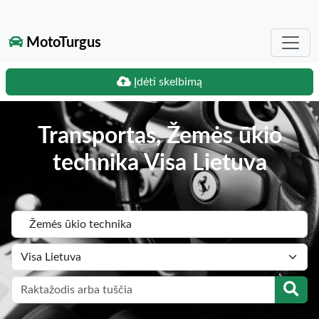
MotoTurgus
Įdėti skelbimą
Transportas, Žemės ūkio
technika Visa Lietuva