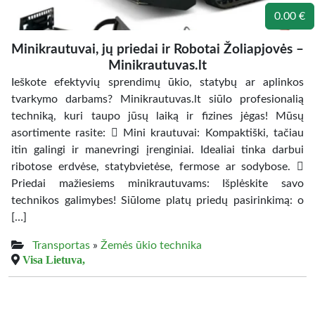
0.00 €
Minikrautuvai, jų priedai ir Robotai Žoliapjovės –
Minikrautuvas.lt
Ieškote efektyvių sprendimų ūkio, statybų ar aplinkos
tvarkymo darbams? Minikrautuvas.lt siūlo profesionalią
techniką, kuri taupo jūsų laiką ir fizines jėgas! Mūsų
asortimente rasite:  Mini krautuvai: Kompaktiški, tačiau
itin galingi ir manevringi įrenginiai. Idealiai tinka darbui
ribotose erdvėse, statybvietėse, fermose ar sodybose. 
Priedai mažiesiems minikrautuvams: Išplėskite savo
technikos galimybes! Siūlome platų priedų pasirinkimą: o
[…]
Transportas
»
Žemės ūkio technika
Visa Lietuva,