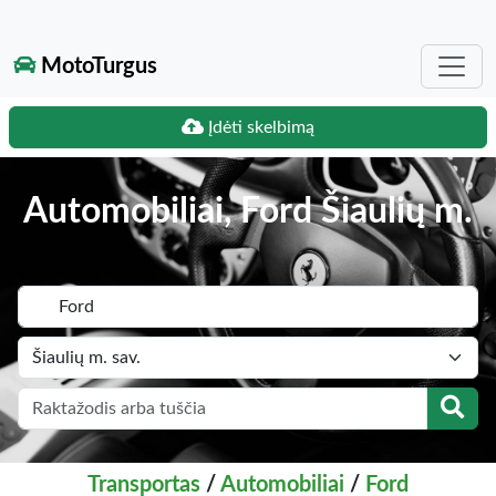
MotoTurgus
Įdėti skelbimą
Automobiliai, Ford Šiaulių m.
Transportas
/
Automobiliai
/
Ford