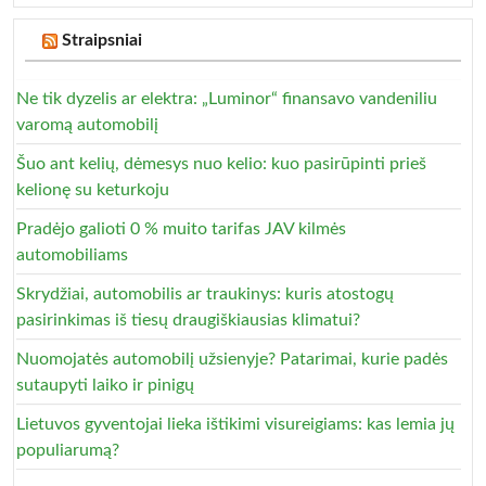
Straipsniai
Ne tik dyzelis ar elektra: „Luminor“ finansavo vandeniliu
varomą automobilį
Šuo ant kelių, dėmesys nuo kelio: kuo pasirūpinti prieš
kelionę su keturkoju
Pradėjo galioti 0 % muito tarifas JAV kilmės
automobiliams
Skrydžiai, automobilis ar traukinys: kuris atostogų
pasirinkimas iš tiesų draugiškiausias klimatui?
Nuomojatės automobilį užsienyje? Patarimai, kurie padės
sutaupyti laiko ir pinigų
Lietuvos gyventojai lieka ištikimi visureigiams: kas lemia jų
populiarumą?