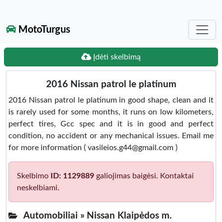
MotoTurgus
Įdėti skelbimą
2016 Nissan patrol le platinum
2016 Nissan patrol le platinum in good shape, clean and it
is rarely used for some months, it runs on low kilometers,
perfect tires, Gcc spec and it is in good and perfect
condition, no accident or any mechanical issues. Email me
for more information ( vasileios.g44@gmail.com )
Skelbimo
ID: 1129889
galiojimas baigėsi. Kontaktai
neskelbiami.
Automobiliai »
Nissan Klaipėdos m.