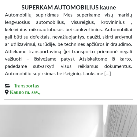
SUPERKAM AUTOMOBILIUS kaune
Automobilių supirkimas Mes superkame visų markių
lengvuosius automobilius, visureigius, krovininius ,
keleivinius mikroautobusus bei sunkvežimius. Automobiliai
gali būti su defektais, nevažiuojantys, daužti, skirti ardymui
ar utilizavimui, surūdije, be technines apžiūros ir draudimo.
Atliekame transportavimą (jei transporto priemonė negali
važiuoti – išsivežame patys). Atsiskaitome iš karto,
padedame sutvarkyti visus reikiamus dokumentus.
Automobiliu supirkimas be išeiginių. Lauksime […]
Transportas
Kauno m. sav.,