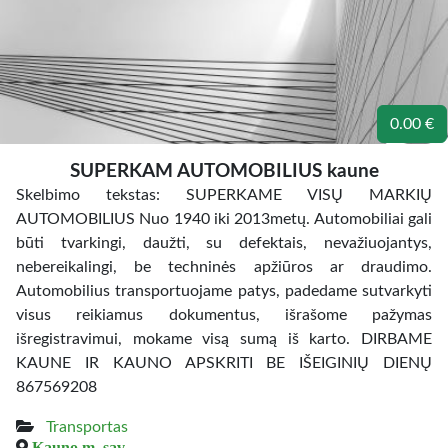
0.00 €
SUPERKAM AUTOMOBILIUS kaune
Skelbimo tekstas: SUPERKAME VISŲ MARKIŲ
AUTOMOBILIUS Nuo 1940 iki 2013metų. Automobiliai gali
būti tvarkingi, daužti, su defektais, nevažiuojantys,
nebereikalingi, be techninės apžiūros ar draudimo.
Automobilius transportuojame patys, padedame sutvarkyti
visus reikiamus dokumentus, išrašome pažymas
išregistravimui, mokame visą sumą iš karto. DIRBAME
KAUNE IR KAUNO APSKRITI BE IŠEIGINIŲ DIENŲ
867569208
Transportas
Kauno m. sav.,