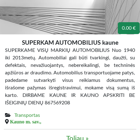
0.00 €
SUPERKAM AUTOMOBILIUS kaune
SUPERKAME VISŲ MARKIŲ AUTOMOBILIUS Nuo 1940
iki 2013metų. Automobiliai gali būti tvarkingi, daužti, su
defektais, nevažiuojantys, nebereikalingi, be techninės
apžiūros ar draudimo. Automobilius transportuojame patys,
padedame sutvarkyti visus reikiamus dokumentus,
išrašome pažymas išregistravimui, mokame visą sumą iš
karto. DIRBAME KAUNE IR KAUNO APSKRITI BE
IŠEIGINIŲ DIENŲ 867569208
Transportas
Kauno m. sav.,
Toliau »