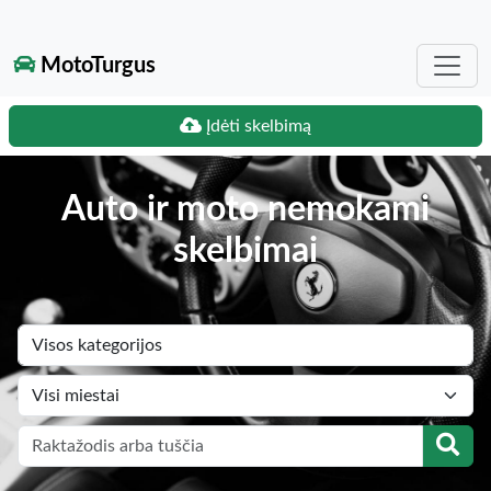
MotoTurgus
Įdėti skelbimą
Auto ir moto nemokami
skelbimai