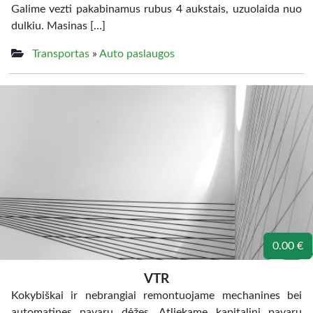
Galime vezti pakabinamus rubus 4 aukstais, uzuolaida nuo
dulkiu. Masinas […]
Transportas
»
Auto paslaugos
0.00 €
VTR
Kokybiškai ir nebrangiai remontuojame mechanines bei
automatines pavarų dėžes. Atliekame kapitalinį pavarų