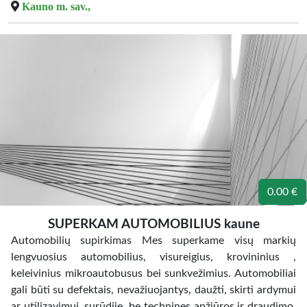
Kauno m. sav.,
0.00 €
SUPERKAM AUTOMOBILIUS kaune
Automobilių supirkimas Mes superkame visų markių
lengvuosius automobilius, visureigius, krovininius ,
keleivinius mikroautobusus bei sunkvežimius. Automobiliai
gali būti su defektais, nevažiuojantys, daužti, skirti ardymui
ar utilizavimui, surūdije, be technines apžiūros ir draudimo.