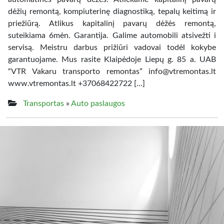
dėžių remontą, kompiuterinę diagnostiką, tepalų keitimą ir
priežiūrą. Atlikus kapitalinį pavarų dėžės remontą,
suteikiama 6mėn. Garantija. Galime automobili atsivežti i
servisą. Meistru darbus prižiūri vadovai todėl kokybe
garantuojame. Mus rasite Klaipėdoje Liepų g. 85 a. UAB
“VTR Vakaru transporto remontas” info@vtremontas.lt
www.vtremontas.lt +37068422722 […]
Transportas
»
Auto paslaugos