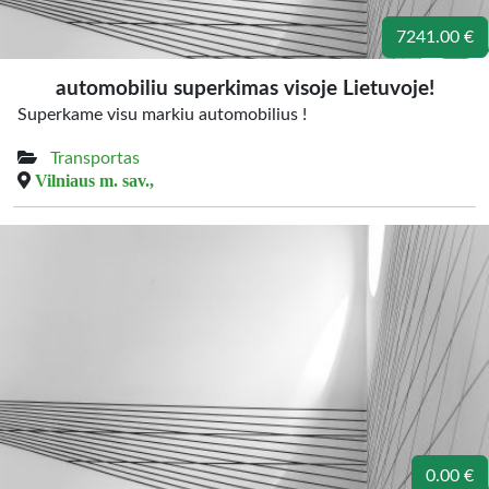
7241.00 €
automobiliu superkimas visoje Lietuvoje!
Superkame visu markiu automobilius !
Transportas
Vilniaus m. sav.,
0.00 €