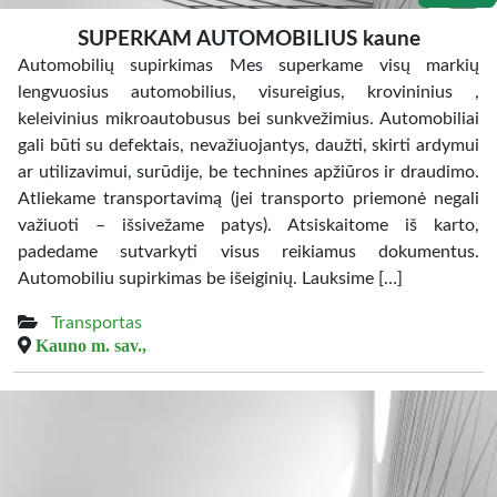
SUPERKAM AUTOMOBILIUS kaune
Automobilių supirkimas Mes superkame visų markių
lengvuosius automobilius, visureigius, krovininius ,
keleivinius mikroautobusus bei sunkvežimius. Automobiliai
gali būti su defektais, nevažiuojantys, daužti, skirti ardymui
ar utilizavimui, surūdije, be technines apžiūros ir draudimo.
Atliekame transportavimą (jei transporto priemonė negali
važiuoti – išsivežame patys). Atsiskaitome iš karto,
padedame sutvarkyti visus reikiamus dokumentus.
Automobiliu supirkimas be išeiginių. Lauksime […]
Transportas
Kauno m. sav.,