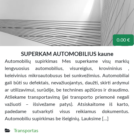
0.00 €
SUPERKAM AUTOMOBILIUS kaune
Automobilių supirkimas Mes superkame visų markių
lengvuosius automobilius, visureigius, krovininius ,
keleivinius mikroautobusus bei sunkvežimius. Automobiliai
gali būti su defektais, nevažiuojantys, daužti, skirti ardymui
ar utilizavimui, surūdije, be technines apžiūros ir draudimo.
Atliekame transportavimą (jei transporto priemonė negali
važiuoti – išsivežame patys). Atsiskaitome iš karto,
padedame sutvarkyti visus reikiamus dokumentus.
Automobiliu supirkimas be išeiginių. Lauksime […]
Transportas