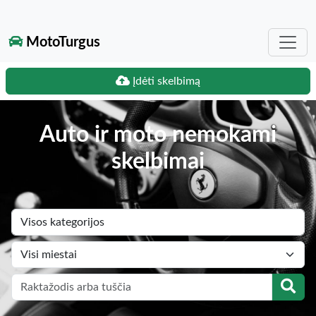
MotoTurgus
Įdėti skelbimą
Auto ir moto nemokami
skelbimai