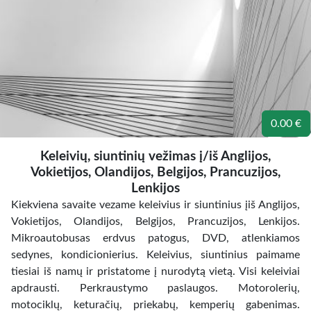
0.00 €
Keleivių, siuntinių vežimas į/iš Anglijos,
Vokietijos, Olandijos, Belgijos, Prancuzijos,
Lenkijos
Kiekviena savaite vezame keleivius ir siuntinius įiš Anglijos,
Vokietijos, Olandijos, Belgijos, Prancuzijos, Lenkijos.
Mikroautobusas erdvus patogus, DVD, atlenkiamos
sedynes, kondicionierius. Keleivius, siuntinius paimame
tiesiai iš namų ir pristatome į nurodytą vietą. Visi keleiviai
apdrausti. Perkraustymo paslaugos. Motorolerių,
motociklų, keturačių, priekabų, kemperių gabenimas.