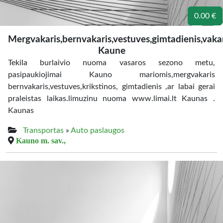
0.00 €
Mergvakaris,bernvakaris,vestuves,gimtadienis,vakar
Kaune
Tekila burlaivio nuoma vasaros sezono metu,
pasipaukiojimai Kauno mariomis,mergvakaris
bernvakaris,vestuves,krikstinos, gimtadienis ,ar labai gerai
praleistas laikas.limuzinu nuoma www.limai.lt Kaunas .
Kaunas
Transportas
»
Auto paslaugos
Kauno m. sav.,