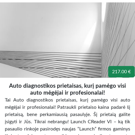
217.00 €
Auto diagnostikos prietaisas, kurį pamėgo visi
auto mėgėjai ir profesionalai!
Tai Auto diagnostikos prietaisas, kurį pamėgo visi auto
mėgėjai ir profesionalai! Patraukli prietaiso kaina padarė šį
prietaisą, bene perkamiausią pasaulyje. Šį prietaią galite
įsigyti ir Jūs. Tikrai nebrangu! Launch CReader VI – ką tik
pasaulio rinkoje pasirodęs naujas “Launch” firmos gaminys