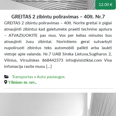
12.00 €
GREITAS 2 zibintu poliravimas – 40lt. Nr.7
GREITAS 2 zibintu poliravimas – 40lt. Norite greitai ir pigiai
atnaujinti zibintus kad galetumete praeiti technine apziura
– ATVAZIUOKITE pas mus. Vos per kelias minutes bus
atnaujinti Jusu zibintai. Norintiems gerai sutvarkyti
nupoliruoti zibintus teks automobili palikti arba laukti
vietoje apie valanda. Nr.7 UAB Sireka Lietuva,Sugiharos 2,
Vilnius, Virsuliskes 868442373 info@visistiklai.com Visa
infomacija rasite musu […]
Transportas
»
Auto paslaugos
Vilniaus m. sav.,