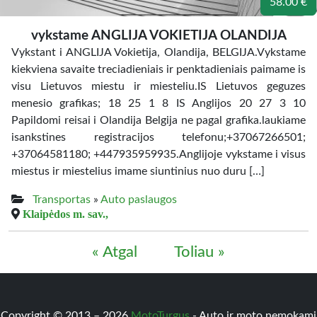
58.00 €
vykstame ANGLIJA VOKIETIJA OLANDIJA
Vykstant i ANGLIJA Vokietija, Olandija, BELGIJA.Vykstame
kiekviena savaite treciadieniais ir penktadieniais paimame is
visu Lietuvos miestu ir miesteliu.IS Lietuvos geguzes
menesio grafikas; 18 25 1 8 IS Anglijos 20 27 3 10
Papildomi reisai i Olandija Belgija ne pagal grafika.laukiame
isankstines registracijos telefonu;+37067266501;
+37064581180; +447935959935.Anglijoje vykstame i visus
miestus ir miestelius imame siuntinius nuo duru […]
Transportas
»
Auto paslaugos
Klaipėdos m. sav.,
« Atgal
Toliau »
Copyright © 2013 – 2026
MotoTurgus
- Auto ir moto nemokami