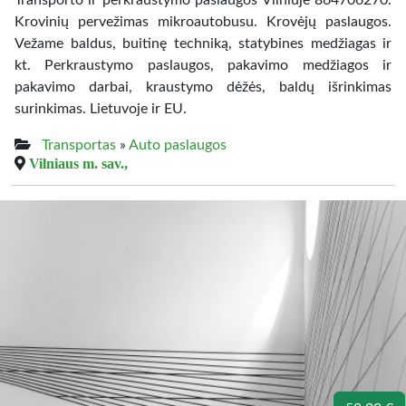
Transporto ir perkraustymo paslaugos Vilniuje 864706270.
Krovinių pervežimas mikroautobusu. Krovėjų paslaugos.
Vežame baldus, buitinę techniką, statybines medžiagas ir
kt. Perkraustymo paslaugos, pakavimo medžiagos ir
pakavimo darbai, kraustymo dėžės, baldų išrinkimas
surinkimas. Lietuvoje ir EU.
Transportas
»
Auto paslaugos
Vilniaus m. sav.,