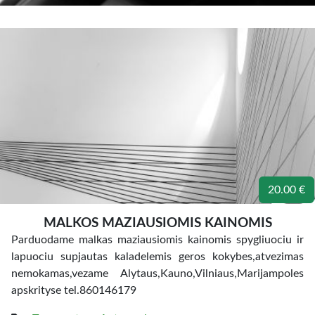
20.00 €
MALKOS MAZIAUSIOMIS KAINOMIS
Parduodame malkas maziausiomis kainomis spygliuociu ir
lapuociu supjautas kaladelemis geros kokybes,atvezimas
nemokamas,vezame Alytaus,Kauno,Vilniaus,Marijampoles
apskrityse tel.860146179