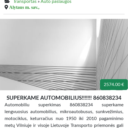
Transportas
»
Auto paslaugos
Alytaus m. sav.,
2574.00 €
SUPERKAME AUTOMOBILIUS!!!!!!! 860838234
Automobiliu superkimas 860838234 superkame
lengvuosius automobilius, mikroautobusus, sunkvežimius,
motociklus, keturračius nuo 1950 iki 2010 pagaminimo
metų Vilniuje ir visoje Lietuvoje Transporto priemonės gali