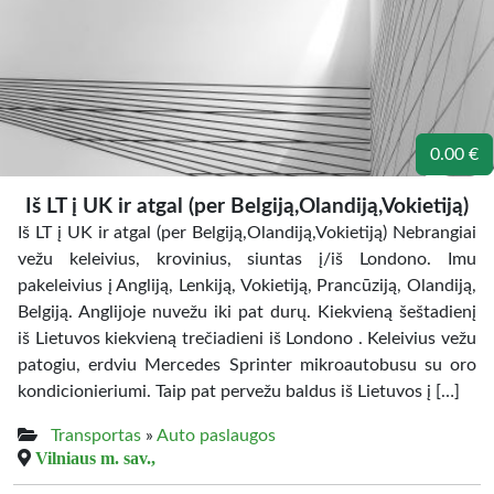
0.00 €
Iš LT į UK ir atgal (per Belgiją,Olandiją,Vokietiją)
Iš LT į UK ir atgal (per Belgiją,Olandiją,Vokietiją) Nebrangiai
vežu keleivius, krovinius, siuntas į/iš Londono. Imu
pakeleivius į Angliją, Lenkiją, Vokietiją, Prancūziją, Olandiją,
Belgiją. Anglijoje nuvežu iki pat durų. Kiekvieną šeštadienį
iš Lietuvos kiekvieną trečiadieni iš Londono . Keleivius vežu
patogiu, erdviu Mercedes Sprinter mikroautobusu su oro
kondicionieriumi. Taip pat pervežu baldus iš Lietuvos į […]
Transportas
»
Auto paslaugos
Vilniaus m. sav.,