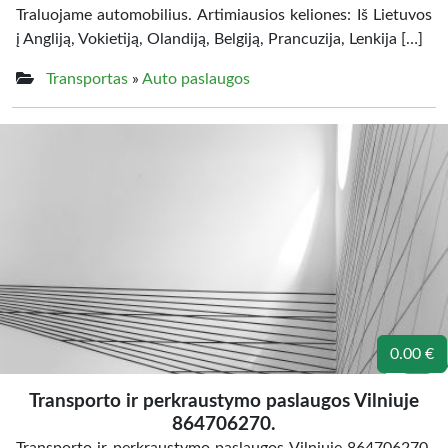
Traluojame automobilius. Artimiausios keliones: Iš Lietuvos
į Angliją, Vokietiją, Olandiją, Belgiją, Prancuzija, Lenkija […]
Transportas
»
Auto paslaugos
0.00 €
Transporto ir perkraustymo paslaugos Vilniuje
864706270.